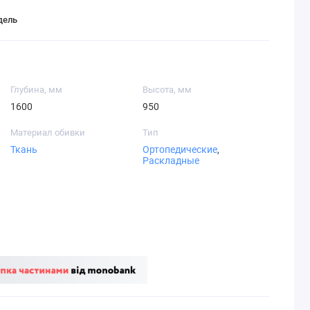
дель
Глубина, мм
Высота, мм
1600
950
Материал обивки
Тип
Ткань
Ортопедические
,
Раскладные