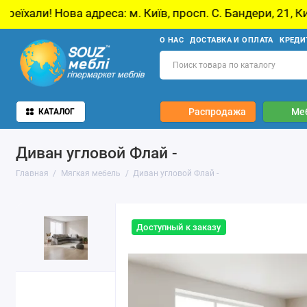
ова адреса: м. Київ, просп. С. Бандери, 21, Київ
О НАС
ДОСТАВКА И ОПЛАТА
КРЕДИ
Распродажа
Ме
КАТАЛОГ
Диван угловой Флай -
Главная
Мягкая мебель
Диван угловой Флай -
Доступный к заказу