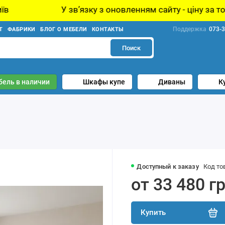
У звʼязку з оновленням сайту - ціну за товар уточ
Поддержка
073-3
Т
ФАБРИКИ
БЛОГ О МЕБЕЛИ
КОНТАКТЫ
Поиск
бель в наличии
Шкафы купе
Диваны
К
Доступный к заказу
Код то
от 33 480 г
Купить