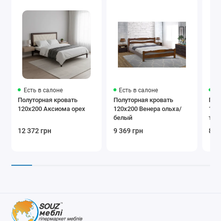
Есть в салоне
Есть в салоне
Ес
Полуторная кровать
Полуторная кровать
Пол
120х200 Аксиома орех
120х200 Венера ольха/
120
белый
тем
12 372 грн
9 369 грн
8 3