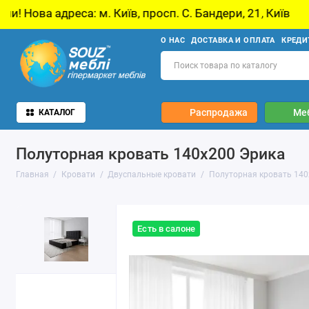
м. Київ, просп. С. Бандери, 21, Київ
У звʼяз
О НАС
ДОСТАВКА И ОПЛАТА
КРЕДИ
Распродажа
Ме
КАТАЛОГ
Полуторная кровать 140x200 Эрика
Главная
Кровати
Двуспальные кровати
Полуторная кровать 140
Есть в салоне