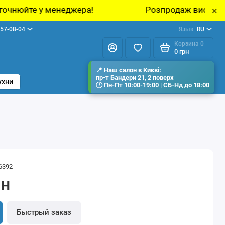
джера!
Розпродаж виставкових зразків меблі
×
57-08-04
Язык
RU
Корзина
0
0 грн
ухни
6392
рн
Быстрый заказ