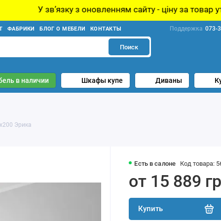
ку з оновленням сайту - ціну за товар уточнюйте у мене
Поддержка
073-3
Т
ФАБРИКИ
БЛОГ О МЕБЕЛИ
КОНТАКТЫ
Поиск
бель в наличии
Шкафы купе
Диваны
К
x200 Эрика
Есть в салоне
Код товара: 5
от 15 889 г
Купить