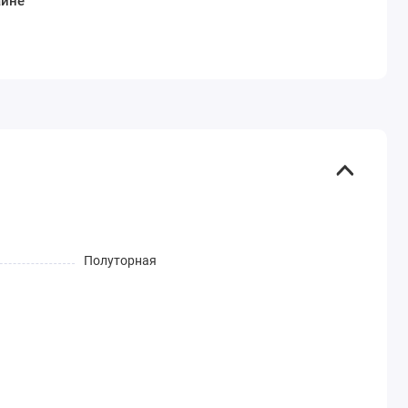
аине
Полуторная