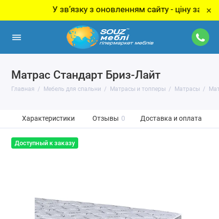
У звʼязку з оновленням сайту - ціну за товар ут
×
Матрас Стандарт Бриз-Лайт
Главная
Мебель для спальни
Матрасы и топперы
Матрасы
Мат
Характеристики
Отзывы
0
Доставка и оплата
Доступный к заказу