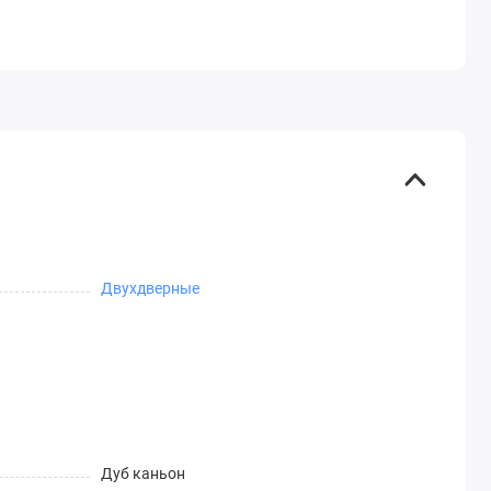
Двухдверные
Дуб каньон