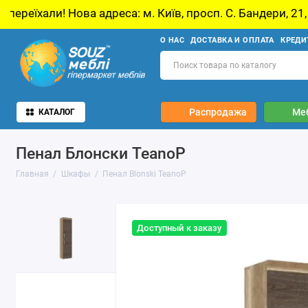
ова адреса: м. Київ, просп. С. Бандери, 21, Київ
О НАС
ДОСТАВКА И ОПЛАТА
КРЕДИ
Распродажа
Ме
КАТАЛОГ
Пенал Блонски TeanoP
Главная
Шкафы
Пенал Blonski TeanoP
Доступный к заказу