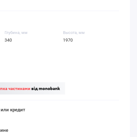
Глубина, мм
Высота, мм
340
1970
 или кредит
аине