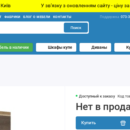
У звʼязку з оновленням сайту - ціну за товар уточ
Поддержка
073-3
Т
ФАБРИКИ
БЛОГ О МЕБЕЛИ
КОНТАКТЫ
Поиск
бель в наличии
Шкафы купе
Диваны
К
Доступный к заказу
Код то
Нет в прод
Купить