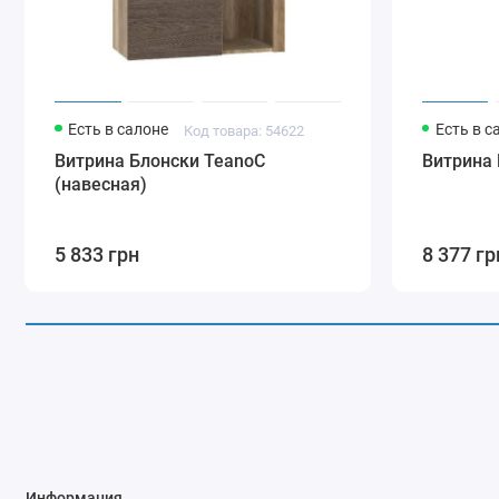
Есть в салоне
Есть в с
Код товара: 54622
Витрина Блонски TeanoC
Витрина 
(навесная)
5 833 грн
8 377 гр
Информация