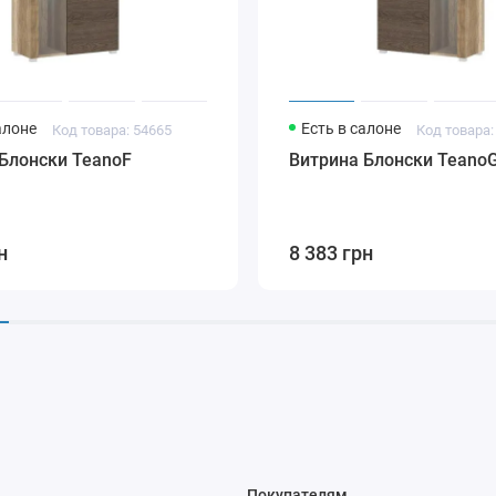
алоне
Есть в салоне
Код товара: 54665
Код товара:
Блонски TeanoF
Витрина Блонски Teano
н
8 383 грн
Покупателям