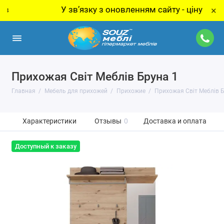
У звʼязку з оновленням сайту - ціну за товар 
×
Прихожая Світ Меблів Бруна 1
Главная
Мебель для прихожей
Прихожие
Прихожая Світ Меблів Б
Характеристики
Отзывы
0
Доставка и оплата
Доступный к заказу