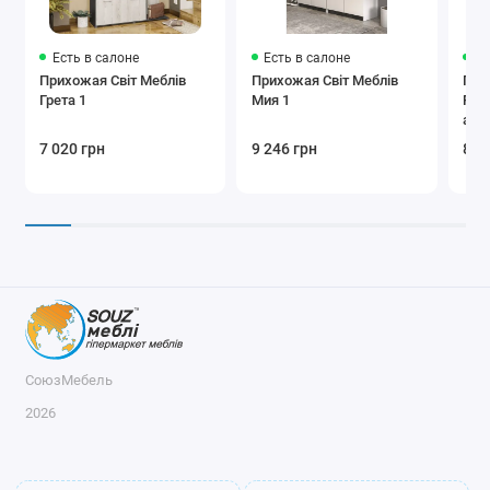
Есть в салоне
Есть в салоне
Ес
Прихожая Світ Меблів
Прихожая Світ Меблів
При
Грета 1
Мия 1
Реп
арт
7 020 грн
9 246 грн
8 1
СоюзМебель
2026