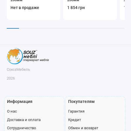
Нет в продаже
1 854 грн
1 9
СоюзМебель
2026
Информация
Покупателям
О нас
Гарантия
Доставка и оплата
Кредит
Сотрудничество
Обмен и возврат