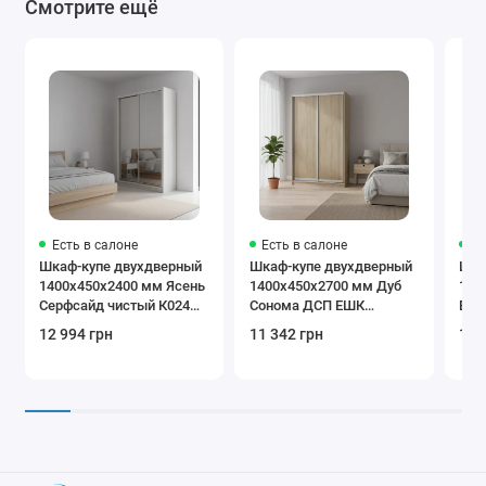
Смотрите ещё
Есть в салоне
Есть в салоне
Ес
Шкаф-купе двухдверный
Шкаф-купе двухдверный
Шка
1400х450х2400 мм Ясень
1400х450х2700 мм Дуб
140
Серфсайд чистый К024
Сонома ДСП EШК
Вин
Зеркало EШК
2.1.27.45.14
2.3.
12 994 грн
11 342 грн
10 
2.1.24.45.14.1