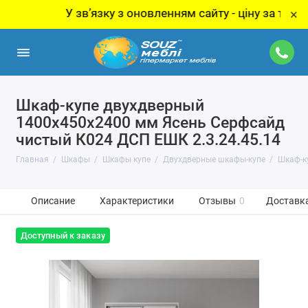
У звʼязку з оновленням сайту - ціну за товар уточн
×
Шкаф-купе двухдверный
1400х450х2400 мм Ясень Серфсайд
чистый К024 ДСП EШК 2.3.24.45.14
Главная
Шкафы
Шкафы купе
Двухдверные шкафы-купе
Шкаф-к
Описание
Характеристики
Отзывы
0
Доставка
Доступный к заказу