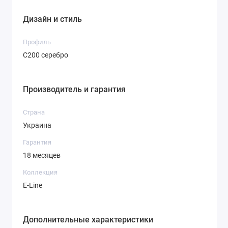
Дизайн и стиль
Профиль
С200 серебро
Консоль
Консоль
Консоль
угловая левая
угловая
радиусная
Производитель и гарантия
правая
угловая левая
Страна
Украина
Гарантия
18 месяцев
Коллекция
E-Line
Консоль
радиусная
угловая
Дополнительные характеристики
правая