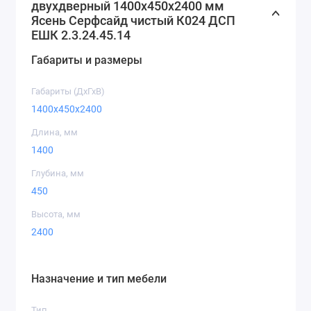
двухдверный 1400х450х2400 мм
Ясень Серфсайд чистый К024 ДСП
EШК 2.3.24.45.14
Кашемир
Серая Мышка
Дуб Крафт
Габариты и размеры
Золотой
Габариты (ДхГхВ)
1400x450x2400
Длина, мм
1400
Дуб Крафт
Дуб Крафт
Симфония
Глубина, мм
Белый
Серый
450
Индастриал
Нимфея Альба
Высота, мм
2400
Комбинации фасадов
Назначение и тип мебели
Комбо 1
Фотопечать
Художественн
зеркало
ое
Тип