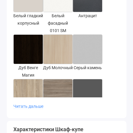
Белый гладкий
Белый
Антрацит
корпусный
фасадный
0101 SM
Дуб Венге
Дуб Молочный
Серый камень
Магия
Читать дальше
Дуб Сонома
Дуб сонома
Серый графит
трюфель
Характеристики Шкаф-купе