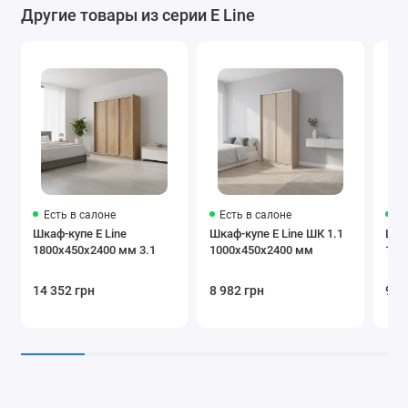
Другие товары из серии E Line
Есть в салоне
Есть в салоне
Ес
Шкаф-купе E Line
Шкаф-купе E Line ШК 1.1
Шка
1800х450х2400 мм 3.1
1000х450х2400 мм
100
14 352 грн
8 982 грн
9 8