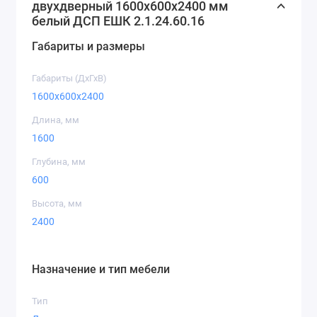
двухдверный 1600х600х2400 мм
белый ДСП EШК 2.1.24.60.16
Габариты и размеры
Кашемир
Серая Мышка
Дуб Крафт
Золотой
Габариты (ДхГхВ)
1600x600x2400
Длина, мм
1600
Глубина, мм
Дуб Крафт
Дуб Крафт
Симфония
600
Белый
Серый
Высота, мм
Индастриал
Нимфея Альба
2400
Комбинации фасадов
Назначение и тип мебели
Комбо 1
Фотопечать
Художественн
Тип
зеркало
ое