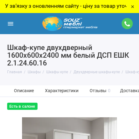
зку з оновленням сайту - ціну за товар уточнюйте у мен
×
Шкаф-купе двухдверный
1600х600х2400 мм белый ДСП EШК
2.1.24.60.16
Главная
Шкафы
Шкафы купе
Двухдверные шкафы-купе
Шкаф-к
Описание
Характеристики
Отзывы
0
Доставка
Есть в салоне