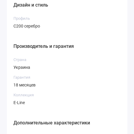
Дизайн и стиль
Профиль
С200 серебро
Консоль
Консоль
Консоль
Производитель и гарантия
угловая левая
угловая
радиусная
правая
угловая левая
Страна
Украина
Гарантия
18 месяцев
Коллекция
E-Line
Консоль
радиусная
Дополнительные характеристики
угловая
правая