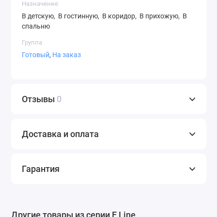
Назначение
В детскую, В гостинную, В коридор, В прихожую, В
Микролифт
спальню
Набор ящиков
Группа
Труба
Готовый
,
На заказ
Полка
Отзывы
0
Доставка и оплата
Гарантия
Другие товары из серии E Line