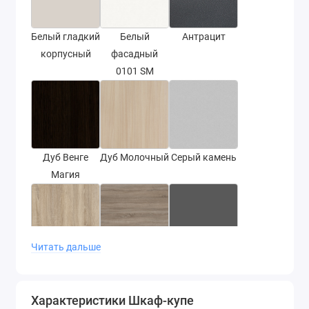
Белый гладкий
Белый
Антрацит
корпусный
фасадный
0101 SM
Дуб Венге
Дуб Молочный
Серый камень
Магия
Читать дальше
Дуб Сонома
Дуб сонома
Серый графит
трюфель
Характеристики Шкаф-купе