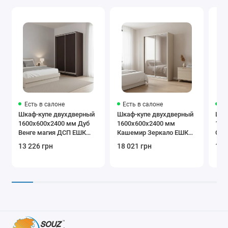
Есть в салоне
Есть в салоне
Ес
Шкаф-купе двухдверный
Шкаф-купе двухдверный
Шка
1600х600х2400 мм Дуб
1600х600х2400 мм
160
Венге магия ДСП EШК
Кашемир Зеркало EШК
Сер
2.2.24.60.16
2.1.24.60.16.1
Зер
13 226 грн
18 021 грн
19 
2.2.