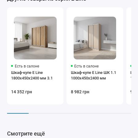
Есть в салоне
Есть в салоне
Ес
Шкаф-купе E Line
Шкаф-купе E Line ШК 1.1
Шка
1800х450х2400 мм 3.1
1000х450х2400 мм
100
14 352 грн
8 982 грн
9 8
Смотрите ещё