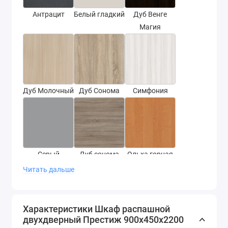
Антрацит
Белый гладкий
Дуб Венге
Магия
Дуб Молочный
Дуб Сонома
Симфония
Серый
Дуб сонома
Ольха горная
трюфель
Читать дальше
Характеристики Шкаф распашной
двухдверный Престиж 900х450х2200