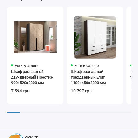
Есть в салоне
Есть в салоне
Ес
Шкаф распашной
Шкаф распашной
Шка
двухдверный Престиж
трехдверный Елит
тре
900х520х2200 мм
1100х450х2200 мм
110
7 594 грн
10 797 грн
11 