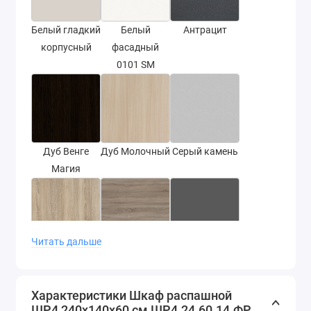
Белый гладкий
Белый
Антрацит
корпусный
фасадный
0101 SM
Дуб Венге
Дуб Молочный
Серый камень
Магия
Читать дальше
Дуб Сонома
Дуб сонома
Серый графит
трюфель
Характеристики Шкаф распашной
ШР4 240х140х60 см ШР4.24.60.14.ФР