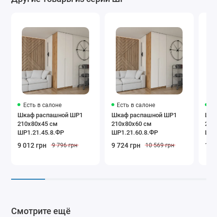
Есть в салоне
Есть в салоне
Ес
Шкаф распашной ШР1
Шкаф распашной ШР1
Шка
210х80х45 см
210х80х60 см
240
ШР1.21.45.8.ФР
ШР1.21.60.8.ФР
ШР1
9 012 грн
9 724 грн
10 
9 796 грн
10 569 грн
Смотрите ещё