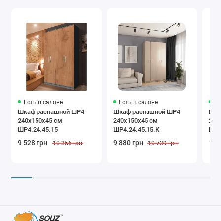
Есть в салоне
Есть в салоне
Ес
Шкаф распашной ШР4
Шкаф распашной ШР4
Шка
240х150х45 см
240х150х45 см
240
ШР4.24.45.15
ШР4.24.45.15.К
ШР4
9 528 грн
9 880 грн
17 
10 356 грн
10 739 грн