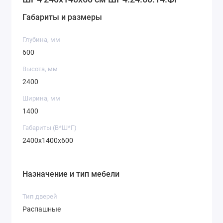
Габариты и размеры
Кашемир
Серая Мышка
Дуб Крафт
Глубина, мм
Золотой
600
Высота, мм
2400
Ширина, мм
Дуб Крафт
Дуб Крафт
Симфония
1400
Белый
Серый
Габариты (В*Ш*Г)
2400х1400х600
Индастриал
Нимфея Альба
Назначение и тип мебели
Тип дверей
Распашные