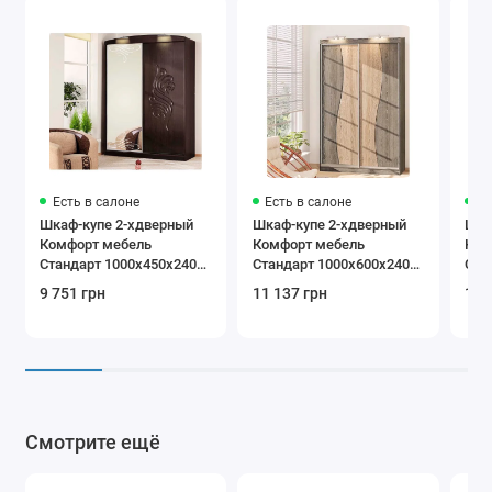
Есть в салоне
Есть в салоне
Ес
Шкаф-купе 2-хдверный
Шкаф-купе 2-хдверный
Шка
Комфорт мебель
Комфорт мебель
Ком
Стандарт 1000х450х2400
Стандарт 1000х600х2400
Ста
мм
мм
мм
9 751 грн
11 137 грн
10 
Смотрите ещё