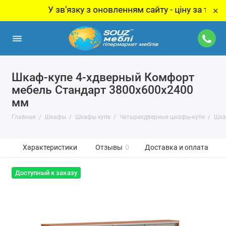
У звʼязку з оновленням сайту - ціну за товар уточ
×
Шкаф-купе 4-хдверный Комфорт
мебель Стандарт 3800х600х2400
мм
Главная
Шкафы
Шкафы купе
Четырехдверные шкафы-купе
Шка
Характеристики
Отзывы
0
Доставка и оплата
Доступный к заказу