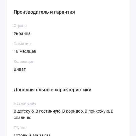
Производитель и гарантия
СТ-6,2
СТ-7,1
СТ-7,3
Страна
Украина
Гарантия
18 месяцев
СТ-7,4
СТ-8,1
СТ-8,3
Коллекция
Виват
Дополнительные характеристики
СТ-8,4
СТ-8,5
СТ-8,6
Назначение
В детскую, В гостинную, В коридор, В прихожую, В
спальню
Группа
СТ-9,1
СТ-9,2
СТ-9,3
Готовый, На заказ