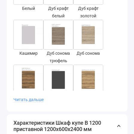
Белый
Дуб крафт
Дуб крафт
белый
золотой
Кашемир
Дуб сонома
Дуб сонома
трюфель
Дуб барокко
Антрацит
Дуб барокко
Читать дальше
янтарный
золотой
Характеристики Шкаф купе В 1200
приставной 1200x600x2400 мм