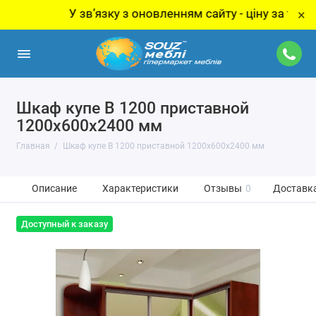
У звʼязку з оновленням сайту - ціну за товар уточ
×
Шкаф купе В 1200 приставной
1200x600x2400 мм
Главная
Шкаф купе В 1200 приставной 1200x600x2400 мм
Описание
Характеристики
Отзывы
0
Доставка
Доступный к заказу