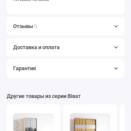
Отзывы
0
СТ-9,4
СТ-9,5
СТ-9,7
Доставка и оплата
СТ-10
Фотопечать
Художественн
Гарантия
ое
матирование
Варианты пленки Oracal
Другие товары из серии Віват