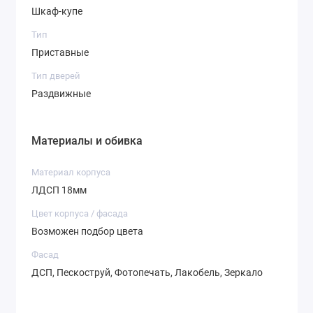
Шкаф-купе
Варианты фасадов
Тип
Приставные
Тип дверей
Раздвижные
Зеркало
ДСП
Матовое
зеркало
Материалы и обивка
Материал корпуса
ЛДСП 18мм
Цвет корпуса / фасада
СТ-2,1
СТ-2,2
СТ-3,1
Возможен подбор цвета
Фасад
ДСП, Пескоструй, Фотопечать, Лакобель, Зеркало
СТ-3,7
СТ-4,1
СТ-4,2