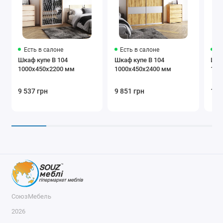
Графит
Белый
Светло-
коричневый
Есть в салоне
Есть в салоне
Ес
Шкаф купе В 104
Шкаф купе В 104
Шка
1000х450х2200 мм
1000х450х2400 мм
100
Бежевый
Коричневый
Крем
9 537 грн
9 851 грн
10 
Бургунди
Черный
Серый
Дополнения
СоюзМебель
2026