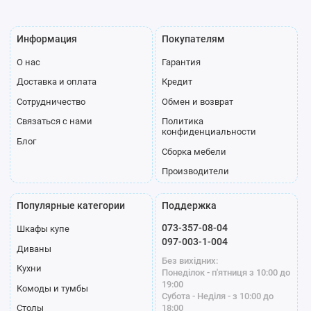
Блок ящиков
Радиус B-
Радиус
Информация
Покупателям
60/45
А-60/45
О нас
Гарантия
Доставка и оплата
Кредит
Сотрудничество
Обмен и возврат
Связаться с нами
Политика
Полка
Труба
Мікролифт
конфиденциальности
Блог
Сборка мебели
Производители
Популярные категории
Поддержка
Доводчик
Держатель
Корзина для
073-357-08-04
Шкафы купе
ремней
белья
097-003-1-004
Диваны
Без вихідних:
Кухни
Понеділок - п'ятниця з 10:00 до
19:00
Комоды и тумбы
Субота - Неділя - з 10:00 до
18:00
Столы