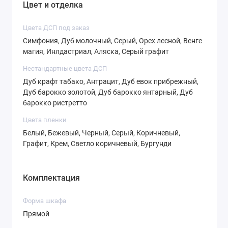
Цвет и отделка
Цвета ДСП под заказ
Симфония, Дуб молочный, Серый, Орех лесной, Венге
магия, Инлдастриал, Аляска, Серый графит
СТ-4,3
СТ-4,4
СТ-4,5
Нестандартные цвета ДСП
Дуб крафт табако, Антрацит, Дуб евок прибрежный,
Дуб барокко золотой, Дуб барокко янтарный, Дуб
барокко ристретто
Цвета пленки
СТ-4,6
СТ-5,1
СТ-5,2
Белый, Бежевый, Черный, Серый, Коричневый,
Графит, Крем, Светло коричневый, Бургунди
Комплектация
СТ-5,3
СТ-5,4
СТ-6,1
Форма шкафа
Прямой