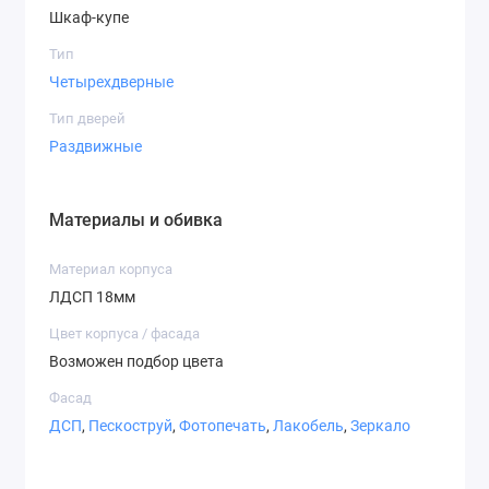
Шкаф-купе
Варианты фасадов
Тип
Четырехдверные
Тип дверей
Раздвижные
Зеркало
ДСП
Матовое
зеркало
Материалы и обивка
Материал корпуса
ЛДСП 18мм
Цвет корпуса / фасада
СТ-2,1
СТ-2,2
СТ-3,1
Возможен подбор цвета
Фасад
ДСП
,
Пескоструй
,
Фотопечать
,
Лакобель
,
Зеркало
СТ-3,7
СТ-4,1
СТ-4,2