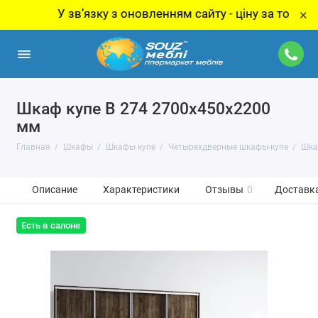
У звʼязку з оновленням сайту - ціну за товар уточнюй
×
Шкаф купе В 274 2700х450х2200
мм
Главная
Шкафы
Шкафы купе
Четырехдверные шкафы-купе
Шка
Описание
Характеристики
Отзывы
0
Доставка
Есть в салоне