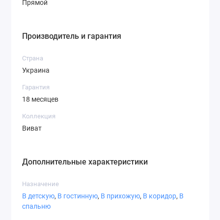
Прямой
СТ-6,2
СТ-7,1
СТ-7,3
Производитель и гарантия
Страна
Украина
СТ-7,4
СТ-8,1
СТ-8,3
Гарантия
18 месяцев
Коллекция
Виват
СТ-8,4
СТ-8,5
СТ-8,6
Дополнительные характеристики
Назначение
В детскую
,
В гостинную
,
В прихожую
,
В коридор
,
В
спальню
СТ-9,1
СТ-9,2
СТ-9,3