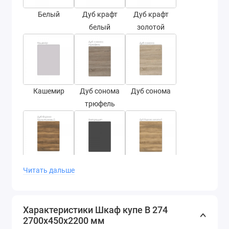
Белый
Дуб крафт
Дуб крафт
белый
золотой
Кашемир
Дуб сонома
Дуб сонома
трюфель
Дуб барокко
Антрацит
Дуб барокко
Читать дальше
янтарный
золотой
Характеристики Шкаф купе В 274
2700х450х2200 мм