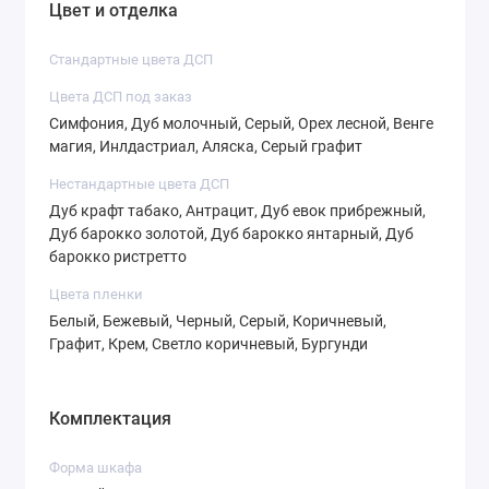
Цвет и отделка
Стандартные цвета ДСП
Цвета ДСП под заказ
Симфония, Дуб молочный, Серый, Орех лесной, Венге
СТ-4,3
СТ-4,4
СТ-4,5
магия, Инлдастриал, Аляска, Серый графит
Нестандартные цвета ДСП
Дуб крафт табако, Антрацит, Дуб евок прибрежный,
Дуб барокко золотой, Дуб барокко янтарный, Дуб
барокко ристретто
СТ-4,6
СТ-5,1
СТ-5,2
Цвета пленки
Белый, Бежевый, Черный, Серый, Коричневый,
Графит, Крем, Светло коричневый, Бургунди
СТ-5,3
СТ-5,4
СТ-6,1
Комплектация
Форма шкафа