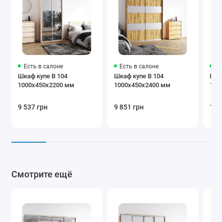
Графит
Белый
Светло-
коричневый
Есть в салоне
Есть в салоне
Ес
Шкаф купе В 104
Шкаф купе В 104
Шка
Бежевый
Коричневый
Крем
1000х450х2200 мм
1000х450х2400 мм
100
9 537 грн
9 851 грн
10 
Бургунди
Черный
Серый
Дополнения
Смотрите ещё