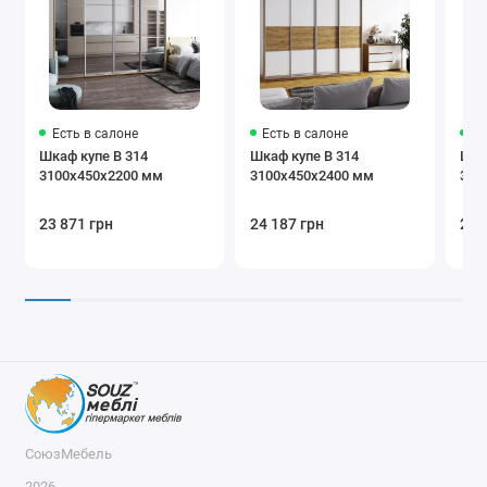
Блок ящиков
Радиус B-
Радиус
60/45
А-60/45
Есть в салоне
Есть в салоне
Ес
Шкаф купе В 314
Шкаф купе В 314
Шка
3100х450х2200 мм
3100х450х2400 мм
310
Полка
Труба
Мікролифт
23 871 грн
24 187 грн
25 
Доводчик
Держатель
Корзина для
ремней
белья
СоюзМебель
2026