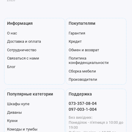
Брючница
Органайзер
Корзина
Информация
Покупателям
О нас
Гарантия
Полка для
Доставка и оплата
Кредит
обуви
Сотрудничество
Обмен и возврат
Связаться с нами
Политика
Профиль
конфиденциальности
Блог
Сборка мебели
Производители
Популярные категории
Поддержка
Серебро
Модена белый
Модена
073-357-08-04
Шкафы купе
097-003-1-004
графит
Диваны
Без вихідних:
Кухни
Понеділок - п'ятниця з 10:00 до
19:00
Комоды и тумбы