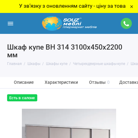
 звʼязку з оновленням сайту - ціну за товар уточнюйте
×
Шкаф купе ВН 314 3100х450х2200
мм
Главная
Шкафы
Шкафы купе
Четырехдверные шкафы-купе
Шка
Описание
Характеристики
Отзывы
0
Доставка
Есть в салоне