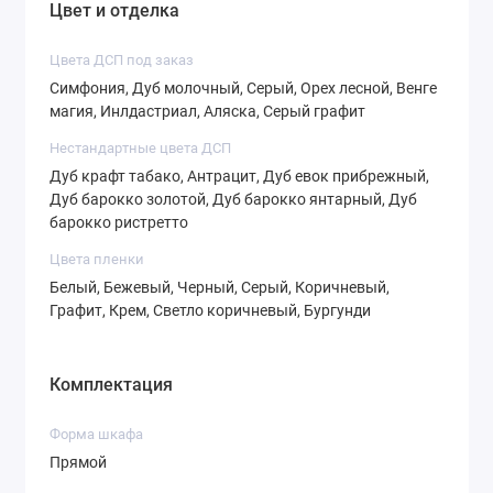
Цвет и отделка
Цвета ДСП под заказ
Симфония, Дуб молочный, Серый, Орех лесной, Венге
магия, Инлдастриал, Аляска, Серый графит
СТ-4,3
СТ-4,4
СТ-4,5
Нестандартные цвета ДСП
Дуб крафт табако, Антрацит, Дуб евок прибрежный,
Дуб барокко золотой, Дуб барокко янтарный, Дуб
барокко ристретто
Цвета пленки
СТ-4,6
СТ-5,1
СТ-5,2
Белый, Бежевый, Черный, Серый, Коричневый,
Графит, Крем, Светло коричневый, Бургунди
Комплектация
СТ-5,3
СТ-5,4
СТ-6,1
Форма шкафа
Прямой