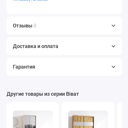
Отзывы
0
СТ-9,4
СТ-9,5
СТ-9,7
Доставка и оплата
СТ-10
Фотопечать
Художественн
Гарантия
ое
матирование
Варианты пленки Oracal
Другие товары из серии Віват