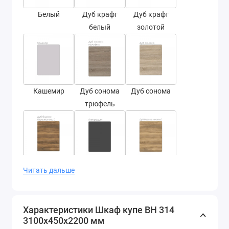
Белый
Дуб крафт
Дуб крафт
белый
золотой
Кашемир
Дуб сонома
Дуб сонома
трюфель
Дуб барокко
Антрацит
Дуб барокко
Читать дальше
янтарный
золотой
Характеристики Шкаф купе ВН 314
3100х450х2200 мм