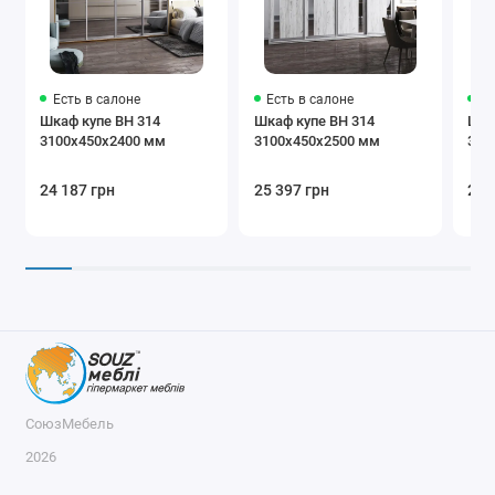
Блок ящиков
Радиус B-
Радиус
60/45
А-60/45
Есть в салоне
Есть в салоне
Ес
Шкаф купе ВН 314
Шкаф купе ВН 314
Шка
3100х450х2400 мм
3100х450х2500 мм
310
24 187 грн
25 397 грн
25 
Полка
Труба
Мікролифт
Доводчик
Держатель
Корзина для
ремней
белья
СоюзМебель
2026