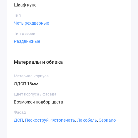
Шкаф-купе
Варианты фасадов
Тип
Четырехдверные
Тип дверей
Раздвижные
Зеркало
ДСП
Матовое
зеркало
Материалы и обивка
Материал корпуса
ЛДСП 18мм
Цвет корпуса / фасада
СТ-2,1
СТ-2,2
СТ-3,1
Возможен подбор цвета
Фасад
ДСП
,
Пескоструй
,
Фотопечать
,
Лакобель
,
Зеркало
СТ-3,7
СТ-4,1
СТ-4,2