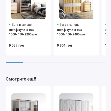
Графит
Белый
Светло-
коричневый
Есть в салоне
Есть в салоне
Ес
Шкаф купе В 104
Шкаф купе В 104
Шка
1000х450х2200 мм
1000х450х2400 мм
100
Бежевый
Коричневый
Крем
9 537 грн
9 851 грн
10 
Бургунди
Черный
Серый
Смотрите ещё
Дополнения