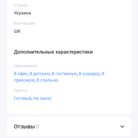
Страна
Украина
010 Белый
023 Кремовый
050 Темно
синий
Коллекция
ШК
Дополнительные характеристики
060 Темно-
070 Черный
071 Серый
Назначение
зеленый
В офис
,
В детскую
,
В гостинную
,
В коридор
,
В
прихожую
,
В спальню
Группа
Готовый
,
На заказ
072 Светло-
073 Темно
074 Средне-
серый
серый
серый
Отзывы
0