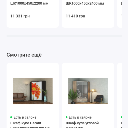
ШК1000х450х2200 мм
ШК1000х450х2400 мм
ШК1
кофейный
11 331 грн
11 410 грн
12 
9003 белый
8017
1015 бежевый
коричневый
Смотрите ещё
Профіль
Белый глянец
Бавария
Модена
Есть в салоне
Есть в салоне
Ес
Шкаф-купе Garant
Шкаф-купе угловой
Шка