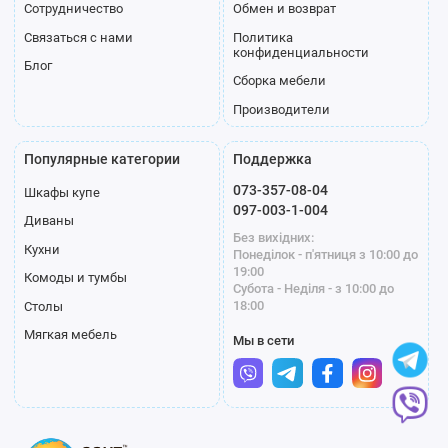
Сотрудничество
Обмен и возврат
Связаться с нами
Политика
конфиденциальности
Блог
П-02
П-03
П-04
Сборка мебели
Производители
Популярные категории
Поддержка
073-357-08-04
Шкафы купе
097-003-1-004
Диваны
Без вихідних:
Кухни
Понеділок - п'ятниця з 10:00 до
19:00
Комоды и тумбы
Субота - Неділя - з 10:00 до
П-05
П-06
П-07
18:00
Столы
Мягкая мебель
Мы в сети