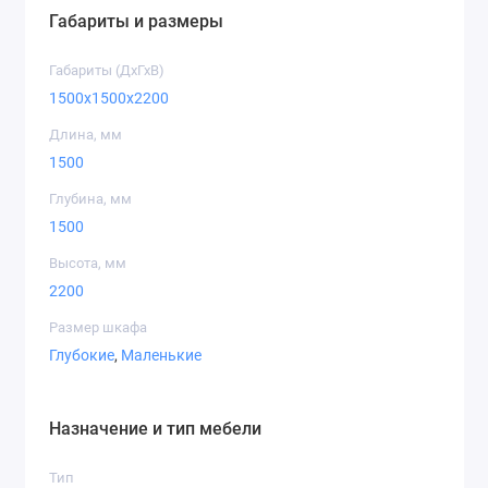
Габариты и размеры
Дуб артизан
Габариты (ДхГхВ)
1500x1500x2200
Длина, мм
1500
Дуб крафт
Дуб крафт
Дуб крафт
золотой
белый
серый
Глубина, мм
1500
Высота, мм
2200
Размер шкафа
Дуб
Серый графит
Индастриал
Глубокие
,
Маленькие
приморский
сатиновый
Назначение и тип мебели
Тип