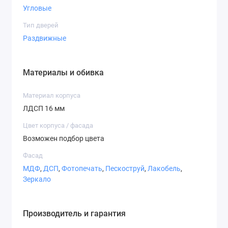
Угловые
Нимфея альба
Сатин
Серая мышка
Тип дверей
Раздвижные
Материалы и обивка
Дуб сонома
Дуб сонома
Дуб крафт
трюфель
табакко
Материал корпуса
ЛДСП 16 мм
Цвет корпуса / фасада
Возможен подбор цвета
Фасад
Венге магия
МДФ
,
ДСП
,
Фотопечать
,
Пескоструй
,
Лакобель
,
Пленка Oracal
Зеркало
Производитель и гарантия