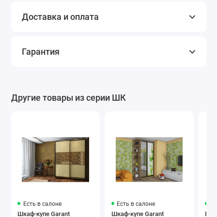
Доставка и оплата
076 Серый
081 Светло-
082 Бежевый
телеком
коричневый
Гарантия
Другие товары из серии ШК
090
312 Бургунди
800
Серебряно-
Коричневая
серый
нуга
Лакобель
Есть в салоне
Есть в салоне
Ес
7031 морской
9005 черный
1236
Шкаф-купе Garant
Шкаф-купе Garant
Шка