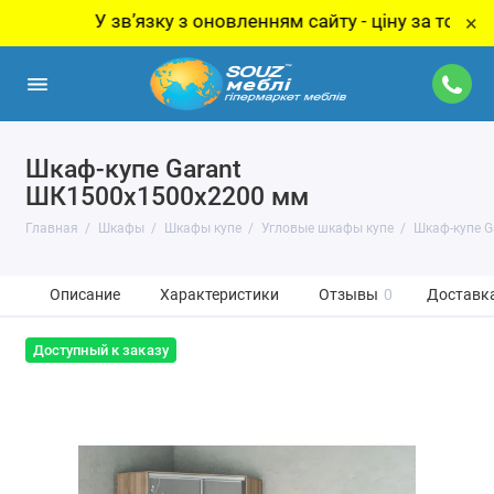
У звʼязку з оновленням сайту - ціну за товар уточню
×
Шкаф-купе Garant
ШК1500х1500х2200 мм
Главная
Шкафы
Шкафы купе
Угловые шкафы купе
Шкаф-купе G
Описание
Характеристики
Отзывы
0
Доставка
Доступный к заказу