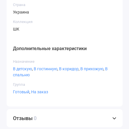
Страна
Украина
010 Белый
023 Кремовый
050 Темно
синий
Коллекция
ШК
Дополнительные характеристики
060 Темно-
070 Черный
071 Серый
Назначение
зеленый
В детскую
,
В гостинную
,
В коридор
,
В прихожую
,
В
спальню
Группа
Готовый
,
На заказ
072 Светло-
073 Темно
074 Средне-
серый
серый
серый
Отзывы
0