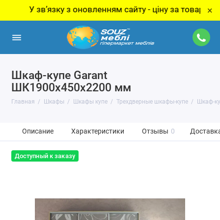
У звʼязку з оновленням сайту - ціну за товар уточнюйте
×
Шкаф-купе Garant
ШК1900х450х2200 мм
Главная
Шкафы
Шкафы купе
Трехдверные шкафы-купе
Шкаф-ку
Описание
Характеристики
Отзывы
0
Доставка
Доступный к заказу