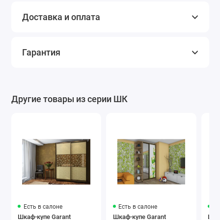
Доставка и оплата
076 Серый
081 Светло-
082 Бежевый
телеком
коричневый
Гарантия
Другие товары из серии ШК
090
312 Бургунди
800
Серебряно-
Коричневая
серый
нуга
Лакобель
Есть в салоне
Есть в салоне
Ес
7031 морской
9005 черный
1236
Шкаф-купе Garant
Шкаф-купе Garant
Шка