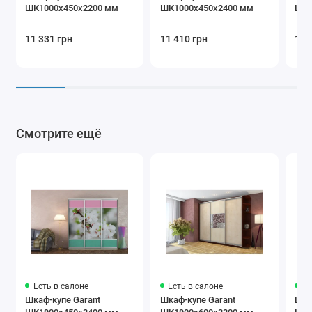
ШК1000х450х2200 мм
ШК1000х450х2400 мм
ШК1
кофейный
11 331 грн
11 410 грн
12 
9003 белый
8017
1015 бежевый
коричневый
Смотрите ещё
Профіль
Белый глянец
Бавария
Модена
Есть в салоне
Есть в салоне
Ес
Шкаф-купе Garant
Шкаф-купе Garant
Шка