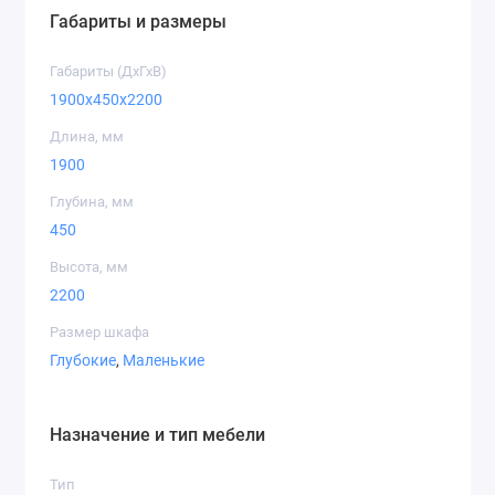
Габариты и размеры
Дуб артизан
Габариты (ДхГхВ)
1900x450x2200
Длина, мм
1900
Дуб крафт
Дуб крафт
Дуб крафт
золотой
белый
серый
Глубина, мм
450
Высота, мм
2200
Размер шкафа
Дуб
Серый графит
Индастриал
Глубокие
,
Маленькие
приморский
сатиновый
Назначение и тип мебели
Тип