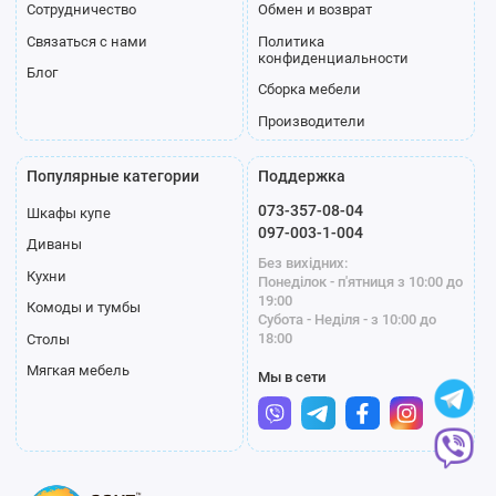
Сотрудничество
Обмен и возврат
Связаться с нами
Политика
конфиденциальности
Блог
П-02
П-03
П-04
Сборка мебели
Производители
Популярные категории
Поддержка
073-357-08-04
Шкафы купе
097-003-1-004
Диваны
Без вихідних:
Кухни
Понеділок - п'ятниця з 10:00 до
19:00
Комоды и тумбы
Субота - Неділя - з 10:00 до
П-05
П-06
П-07
18:00
Столы
Мягкая мебель
Мы в сети