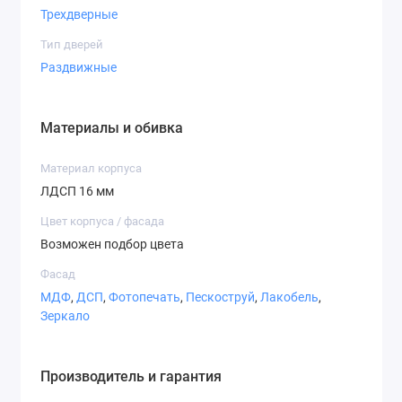
Трехдверные
Нимфея альба
Сатин
Серая мышка
Тип дверей
Раздвижные
Материалы и обивка
Дуб сонома
Дуб сонома
Дуб крафт
трюфель
табакко
Материал корпуса
ЛДСП 16 мм
Цвет корпуса / фасада
Возможен подбор цвета
Фасад
Венге магия
МДФ
,
ДСП
,
Фотопечать
,
Пескоструй
,
Лакобель
,
Пленка Oracal
Зеркало
Производитель и гарантия