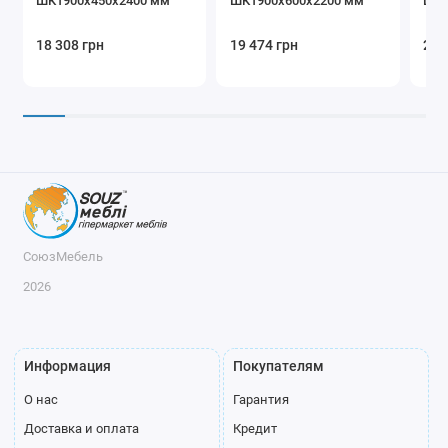
ШК1900х450х2400 мм
ШК1900х600х2200 мм
ШК1
18 308 грн
19 474 грн
20 
Розовое
Венге глянец
золото
Черный
матовый
Серебро
Светлая
бронза
СоюзМебель
Образцы фасадов
2026
Информация
Покупателям
О нас
Гарантия
Доставка и оплата
Кредит