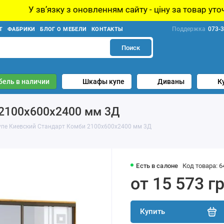
 оновленням сайту - ціну за товар уточнюйте у менеджер
Поддержка
073-3
Т
ФАБРИКИ
БЛОГ О МЕБЕЛИ
КОНТАКТЫ
Поиск
бель в наличии
Шкафы купе
Диваны
К
 2100х600х2400 мм 3Д
упе Киевский Стандарт Комби 2100х600х2400 мм 3Д
Есть в салоне
Код товара: 6
от 15 573 г
Купить