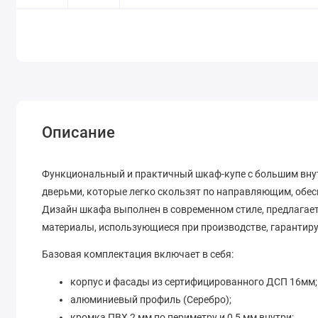
Описание
Функциональный и практичный шкаф-купе с большим внут
дверьми, которые легко скользят по направляющим, обе
Дизайн шкафа выполнен в современном стиле, предлагае
материалы, использующиеся при производстве, гарантиру
Базовая комплектация включает в себя:
корпус и фасады из сертифицированного ДСП 16мм;
алюминиевый профиль (Серебро);
кромка ПВХ 2 мм по периметру и 0,5 мм внутри;