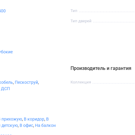
400
Тип
Тип дверей
убокие
Бетон
Бетон Стайл
Бетон
Темный
Производитель и гарантия
кобель
,
Пескоструй
,
Коллекция
,
ДСП
В прихожую
,
В коридор
,
В
В детскую
,
В офис
,
На балкон