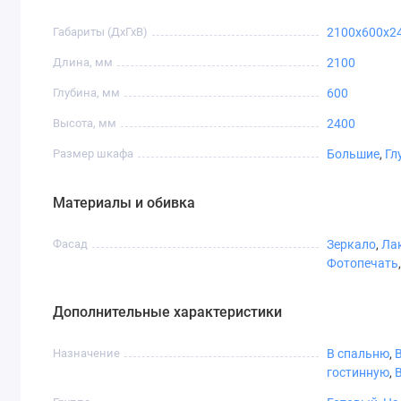
Габариты (ДхГхВ)
2100x600x2
Длина, мм
2100
Глубина, мм
600
Высота, мм
2400
Размер шкафа
Большие
,
Гл
Дуб Сонома
Дуб Молочный
Материалы и обивка
Дуб Сонома
Трюфель
Фасад
Зеркало
,
Ла
Фотопечать
Дополнительные характеристики
Назначение
В спальню
,
гостинную
,