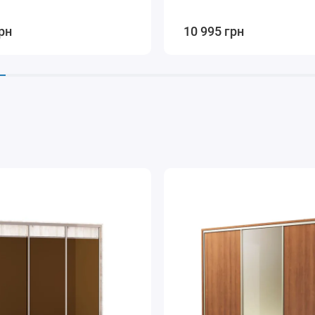
5.1
рн
10 995 грн
.1
4.2
4.3
4.5
4.4
6.5
.7
6.1
6.2
6.4
6.3