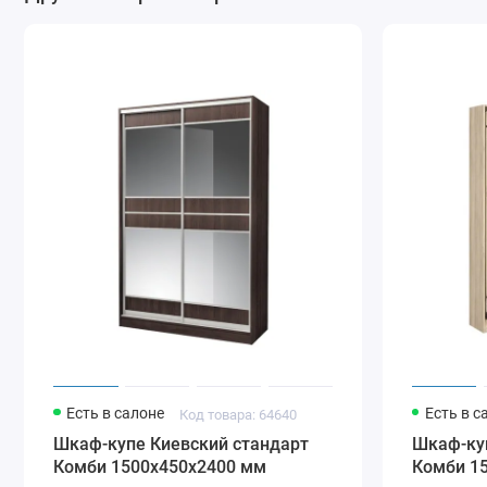
Комбинац
1.1
1.2
1.3
1.4
1.5
2
Есть в салоне
Есть в с
Код товара: 64640
Шкаф-купе Киевский стандарт
Шкаф-ку
Комби 1500х450х2400 мм
Комби 1