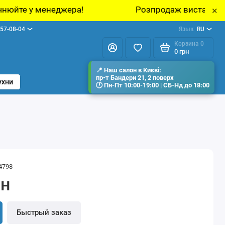
а!
Розпродаж виставкових зразків меблів у
×
57-08-04
Язык
RU
Корзина
0
0 грн
ухни
4798
рн
Быстрый заказ