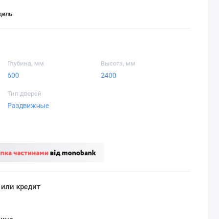
дель
Глубина, мм
Высота, мм
600
2400
Тип дверей
Раздвижные
 или кредит