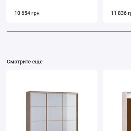
3.2
10 654 грн
11 836 г
3.3
3.4
3.5
3.6
4
Смотрите ещё
5.2
5.3
5.4
5.5
5.6
5