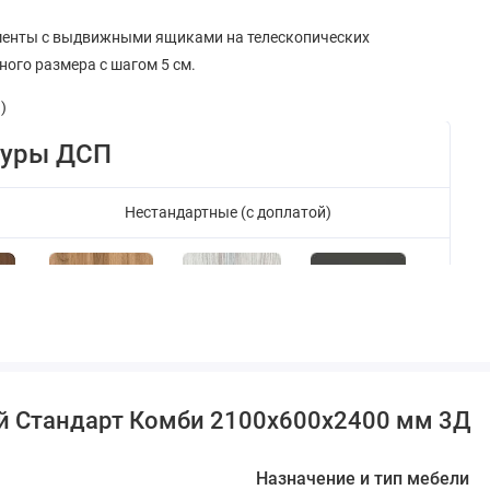
ементы с выдвижными ящиками на телескопических
ого размера с шагом 5 см.
)
туры ДСП
Нестандартные (с доплатой)
й Стандарт Комби 2100х600х2400 мм 3Д
Антрацит
Сосна Натти
Дуб Аппалачи
Назначение и тип мебели