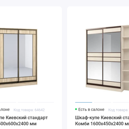
ии фасадов
3.1
.1
2.2
2.3
2.5
2.4
алоне
Есть в салоне
Код товара: 64642
Код товара:
пе Киевский стандарт
Шкаф-купе Киевский ст
500х600х2400 мм
Комби 1600х450х2400 м