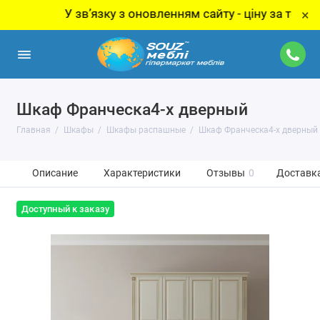
У звʼязку з оновленням сайту - ціну за товар уточню
×
Шкаф Франческа4-х дверный
Главная
Шкафы
Шкафы распашные
Шкаф Франческа4-х дверный
Описание
Характеристики
Отзывы
0
Доставка
Доступный к заказу