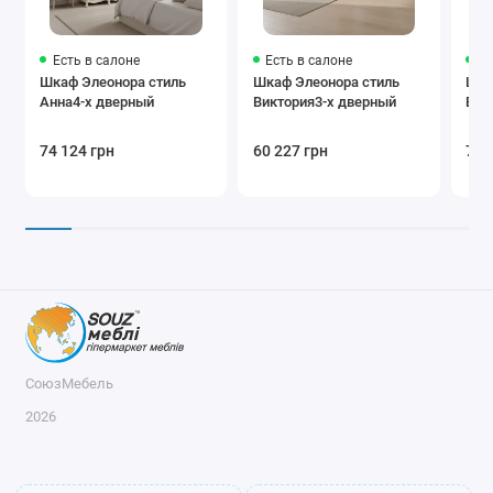
Есть в салоне
Есть в салоне
Ес
Шкаф Элеонора стиль
Шкаф Элеонора стиль
Шка
Анна4-х дверный
Виктория3-х дверный
Вик
74 124 грн
60 227 грн
72 
СоюзМебель
2026