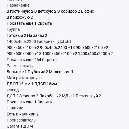
Назначение
В гостинную
2
В детскую
2
В коридор
2
В офис
1
В прихожую
2
Показать еще 1
Скрыть
Группа
Готовый
2
На заказ
2
1400x450x2200
Габариты (ДхГхВ)
900x450x2100
+2
900x450x2400
+13
900x600x2100
+2
900x600x2400
+13
1000x450x2100
+2
1400x450x2200
+2
Показать еще 264
Скрыть
Размер шкафа
Большие
1
Глубокие
2
Маленькие
1
Материал корпуса
ЛДСП 16 мм
1
ЛДСП 18мм
1
Фасад
ДСП
2
Зеркало
2
Лакобель
2
МДФ
1
Пескоструй
2
Показать еще 1
Скрыть
Наличие
Есть в наличии
2
Производитель
Garant
1
ДОМ
1