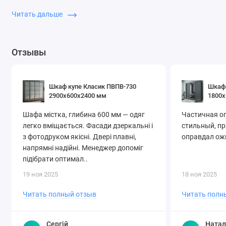
комнате. Высота 220 см позволяет организовать два уровня
Читать дальше
хранения, включая антресольные полки.
Ширина:
140 см
Отзывы
Глубина:
45 см
Высота:
220 см
Оптимален для:
квартир-студий и малых помещений
Шкаф купе Класик ПВПВ-730
Шкаф 
Закажите шкаф-купе 140×45×220 см в
СоюзМебель
—
2900х600х2400 мм
1800х
удобно, недорого, с доставкой.
Шафа містка, глибина 600 мм — одяг
Частичная о
легко вміщається. Фасади дзеркальні і
стильный, п
з фотодруком якісні. Двері плавні,
оправдал ожи
напрямні надійні. Менеджер допоміг
підібрати оптимал..
19 ноя 2025
18 ноя 2025
Читать полный отзыв
Читать полн
Сергій
Натал