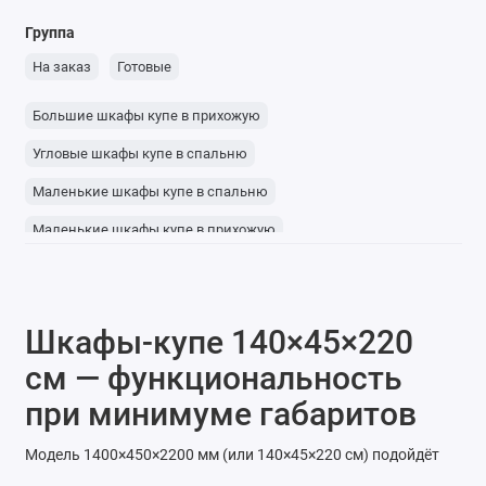
Группа
На заказ
Готовые
Большие шкафы купе в прихожую
Угловые шкафы купе в спальню
Маленькие шкафы купе в спальню
Маленькие шкафы купе в прихожую
Маленькие угловые шкафы
Угловые шкафы купе с зеркалом
Шкафы-купе 140×45×220
Трехдверные шкафы купе с зеркалом
см — функциональность
Шкафы-купе в прихожую с зеркалом
при минимуме габаритов
Модель 1400×450×2200 мм (или 140×45×220 см) подойдёт
для размещения вдоль узкой стены или в небольшой