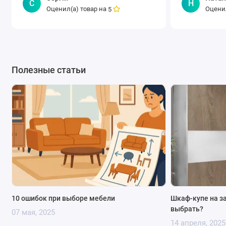
С
Н
Оценил(а) товар на
Оценил
5
Полезные статьи
10 ошибок при выборе мебели
Шкаф-купе на за
выбрать?
07 мая, 2025
14 апреля, 2025