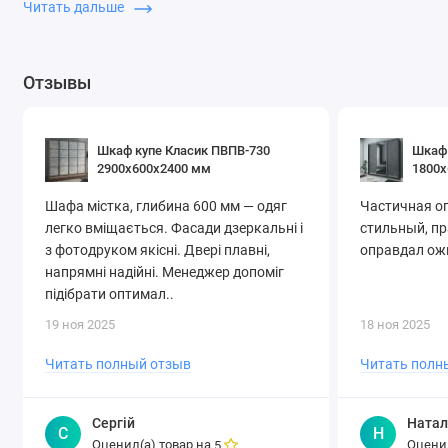
Читать дальше
подходит для большинства потолков.
Раздвижные фасады — экономия пространства
Отзывы
Надёжная фурнитура и крепкий корпус
Практичная компоновка полок и секций
Покупайте шкафы-купе 170×60×220 см в Киеве — выбор,
Шкаф купе Класик ПВПВ-730
Шкаф 
проверенный временем.
2900х600х2400 мм
1800х
Шафа містка, глибина 600 мм — одяг
Частичная о
легко вміщається. Фасади дзеркальні і
стильный, п
з фотодруком якісні. Двері плавні,
оправдал ожи
напрямні надійні. Менеджер допоміг
підібрати оптимал..
19 ноя 2025
18 ноя 2025
Читать полный отзыв
Читать полн
Сергій
Натал
С
Н
Оценил(а) товар на
Оценил
5