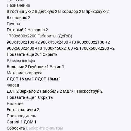
Назначение
В гостинную
2
В детскую
2
В коридор
2
В прихожую
2
В спальню
2
Группа
Готовый
2
На заказ
2
1700x600x2200
Габариты (ДхГхВ)
900x450x2100
+2
900x450x2400
+13
900x600x2100
+2
900x600x2400
+13
1000x450x2100
+2
1700x600x2200
+2
Показать еще 264
Скрыть
Размер шкафа
Большие
2
Глубокие
1
Узкие
1
Материал корпуса
ЛДСП 16 мм
1
ЛДСП 18мм
1
Фасад
ДСП
2
Зеркало
2
Лакобель
2
МДФ
1
Пескоструй
2
Показать еще 1
Скрыть
Наличие
Есть в наличии
2
Производитель
Garant
1
ДОМ
1
Сбросить
Выберите фильтры