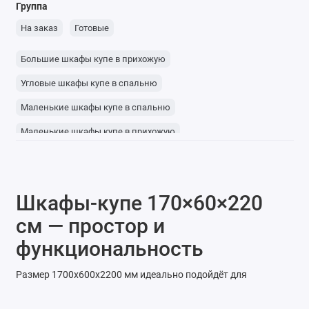
Группа
На заказ
Готовые
Большие шкафы купе в прихожую
Угловые шкафы купе в спальню
Маленькие шкафы купе в спальню
Маленькие шкафы купе в прихожую
Маленькие угловые шкафы
Угловые шкафы купе с зеркалом
Шкафы-купе 170×60×220
Трехдверные шкафы купе с зеркалом
см — простор и
Шкафы-купе в прихожую с зеркалом
функциональность
Размер 1700x600x2200 мм идеально подойдёт для
повседневного использования. Глубина 60 см позволяет
комфортно размещать верхнюю одежду, а высота 2.2 м