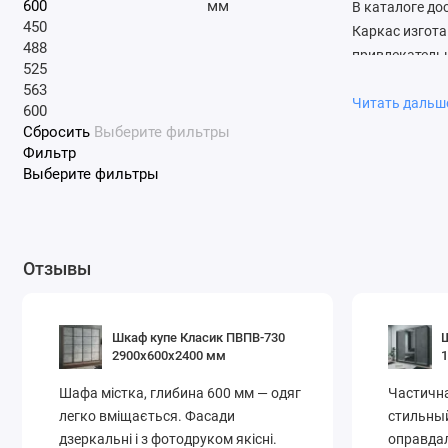
мм
В каталоге до
450
Каркас изгота
488
привлекательн
525
563
Шкафы высото
Читать даль
600
полками, дву
Сбросить
Выберите фильтры
отделениями д
Фильтр
Выберите фильтры
Выбирайте удо
ваших вещей!
Отзывы
Шкаф купе Класик ПВПВ-730
Ш
2900х600х2400 мм
Шафа містка, глибина 600 мм — одяг
Частичн
легко вміщається. Фасади
стильный
дзеркальні і з фотодруком якісні.
оправдал