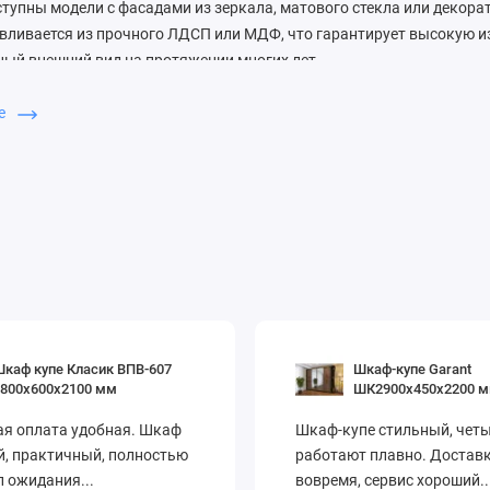
ступны модели с фасадами из зеркала, матового стекла или декор
вливается из прочного ЛДСП или МДФ, что гарантирует высокую и
ый внешний вид на протяжении многих лет.
й 2.1 м и глубиной 0.65 м оснащены продуманной системой хране
ше
мя уровнями штанг для короткой и длинной одежды, выдвижными 
ля обуви.
бные шкафы-купе 210 см × 65 см — создайте идеальное пространст
каф купе Класик ВПВ-607
Шкаф-купе Garant
1800х600х2100 мм
ШК2900х450х2200 
ая оплата удобная. Шкаф
Шкаф-купе стильный, четы
, практичный, полностью
работают плавно. Достав
 ожидания...
вовремя, сервис хороший..