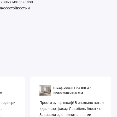
ативных материалов.
зносостойкость и
ния: вместительными
ящиками и
во для хранения
Шкаф-купе E Line ШК 4.1
мм
2200х600х2400 мм
ре двери
Просто супер шкаф! В спальню встал
ка
идеально, фасад Лакобель блестит.
.
Заказали с дополнительными