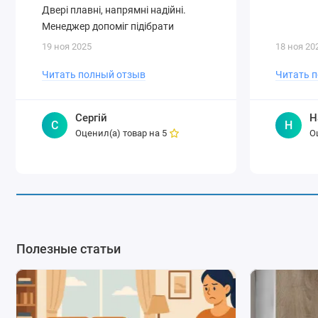
Двері плавні, напрямні надійні.
Менеджер допоміг підібрати
оптимал..
19 ноя 2025
18 ноя 20
Читать полный отзыв
Читать 
Сергій
Н
С
Н
Оценил(а) товар на
О
5
Полезные статьи