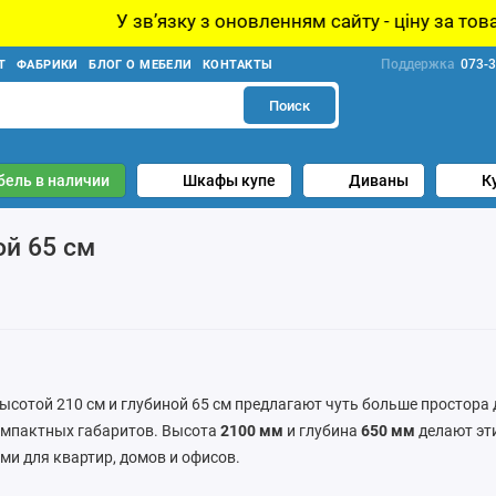
У звʼязку з оновленням сайту - ціну за товар уточн
Поддержка
073-3
Т
ФАБРИКИ
БЛОГ О МЕБЕЛИ
КОНТАКТЫ
Поиск
бель в наличии
Шкафы купе
Диваны
К
ой 65 см
сотой 210 см и глубиной 65 см предлагают чуть больше простора 
омпактных габаритов. Высота
2100 мм
и глубина
650 мм
делают эт
и для квартир, домов и офисов.