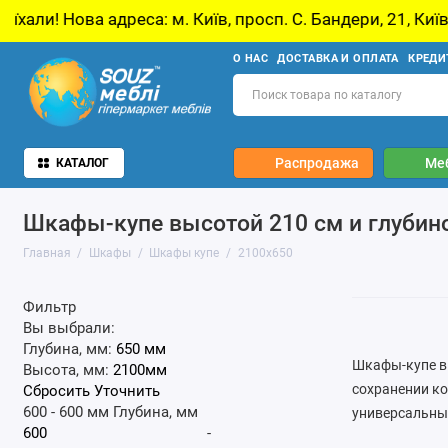
ва адреса: м. Київ, просп. С. Бандери, 21, Київ
О НАС
ДОСТАВКА И ОПЛАТА
КРЕДИ
Распродажа
Ме
КАТАЛОГ
Шкафы-купе высотой 210 см и глубин
Главная
Шкафы
Шкафы купе
2100x650
Фильтр
Вы выбрали:
Глубина, мм:
650 мм
Шкафы-купе вы
Высота, мм:
2100мм
сохранении к
Сбросить
Уточнить
600
-
600
мм
Глубина, мм
универсальным
-