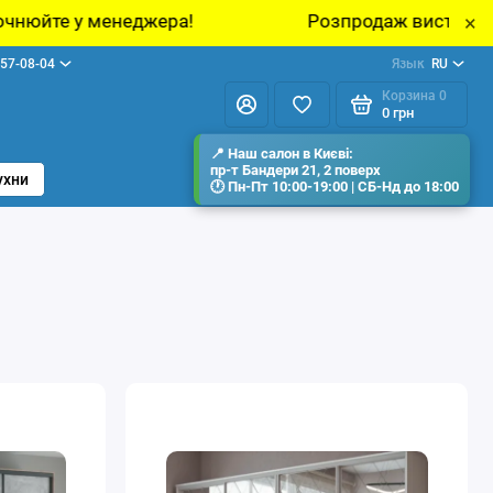
ра!
Розпродаж виставкових зразків меблів 
×
57-08-04
Язык
RU
Корзина
0
0 грн
ухни