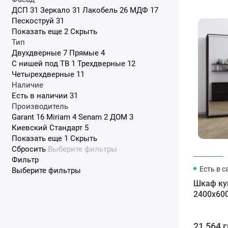
ДСП
31
Зеркало
31
Лакобель
26
МДФ
17
Пескоструй
31
Показать еще 2
Скрыть
Тип
Двухдверные
7
Прямые
4
С нишей под ТВ
1
Трехдверные
12
Четырехдверные
11
Наличие
Есть в наличии
31
Производитель
Garant
16
Miriam
4
Senam
2
ДОМ
3
Киевский Стандарт
5
Показать еще 1
Скрыть
Сбросить
Выберите фильтры
Фильтр
Есть в с
Выберите фильтры
Шкаф ку
2400x60
21 564 