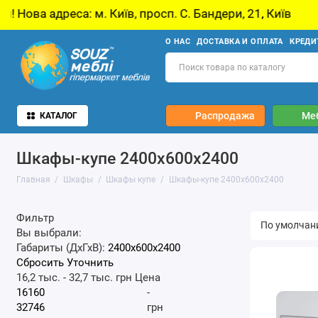
Київ, просп. С. Бандери, 21, Київ
У звʼязку 
О НАС
ДОСТАВКА И ОПЛАТА
КРЕДИ
Распродажа
Ме
КАТАЛОГ
Шкафы-купе 2400x600x2400
Главная
Шкафы
Шкафы купе
Шкафы-купе 2400x600x2400
Фильтр
Вы выбрали:
Габариты (ДхГхВ):
2400x600x2400
Сбросить
Уточнить
16,2 тыс.
-
32,7 тыс.
грн
Цена
-
грн