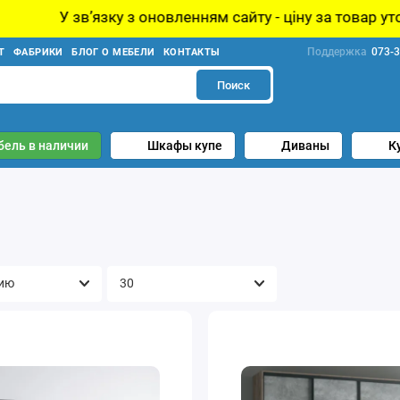
з оновленням сайту - ціну за товар уточнюйте у менедже
Поддержка
073-3
Т
ФАБРИКИ
БЛОГ О МЕБЕЛИ
КОНТАКТЫ
Поиск
бель в наличии
Шкафы купе
Диваны
К