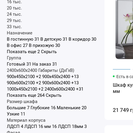
16 тыс.
20 тыс.
24 тыс.
29 тыс.
33 тыс.
Назначение
В гостинную
31
В детскую
31
В коридор
30
В офис
27
В прихожую
30
Показать еще 2
Скрыть
Группа
Готовый
31
На заказ
31
2400x600x2400
Габариты (ДхГхВ)
900x450x2100
+2
900x450x2400
+13
Есть в с
900x600x2100
+2
900x600x2400
+13
Шкаф ку
1000x450x2100
+2
2400x600x2400
+31
мм
Показать еще 264
Скрыть
Размер шкафа
Большие
7
Глубокие
16
Маленькие
20
21 749 
Узкие
11
Материал корпуса
ЛДСП
4
ЛДСП 16 мм
16
ЛДСП 18мм
3
Фасад