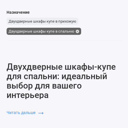
Назначение
Двухдверные шкафы купе в прихожую
Двухдверные шкафы купе в спальню
Двухдверные шкафы-купе
для спальни: идеальный
выбор для вашего
интерьера
Двухдверный шкаф купе для спальни — это удобная и
стильная мебель, которая гармонично впишется в любой
Читать дальше
интерьер. Шкафы с двумя дверями идеально подходят для
хранения одежды, белья и других вещей, не занимая много