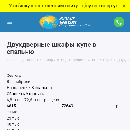
новленням сайту - ціну за товар уточнюйте у менеджера!
×
Двухдверные шкафы купе в
спальню
Главная
Шкафы
Шкафы купе
Двухдверные шкафы-купе
Двухдв
Фильтр
Вы выбрали:
Назначение:
В спальню
Сбросить
Уточнить
6,8 тыс.
-
72,6 тыс.
грн
Цена
-
грн
7 тыс.
23 тыс.
40 тыс.