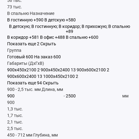
56 тыс.
73 тыс.
В спальню
Назначение
В гостинную
+590
В детскую
+580
В детскую; В гостинную; В коридор; В прихожую; В спальню
+89
В коридор
+581
В офис
+488
В спальню
+600
Показать еще 2
Скрыть
Группа
Готовый
600
На заказ
600
Габариты (ДхГхВ)
900x450x2100
2
900x450x2400
13
900x600x2100
2
900x600x2400
13
1000x450x2100
2
Показать еще 94
Скрыть
900
-
2,5 тыс.
мм
Длина, мм
-
мм
900
1,3 тыс.
1,7 тыс.
2,1 тыс.
2,5 тыс.
450
-
712
мм
Глубина, мм