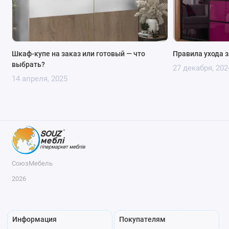
средних комнат.
Качество: Все наши модели изготовлены из
качественных материалов, что гарантирует
долговечность и надежность.
Шкаф-купе на заказ или готовый — что
Правила ухода 
Доступность: Вы можете выбрать модель, которая
выбрать?
27 декабря, 202
идеально соответствует вашему бюджету.
14 апреля, 2025
Как заказать двухдверный шкаф купе для
спальни?
Шкафы на заказ: Мы предлагаем шкафы купе 2 двери для
спальни под заказ. Наши специалисты помогут подобрать
оптимальный размер и дизайн.
Доставка и установка: Мы предлагаем доставку по Киеву и
СоюзМебель
области, а также установку мебели.
2026
Информация
Покупателям