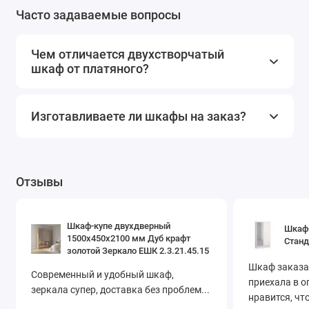
места.
Часто задаваемые вопросы
Преимущества
Чем отличается двухстворчатый
двухдверных шкафов-купе
шкаф от платяного?
для спальни
Изготавливаете ли шкафы на заказ?
Компактность:
Двухдверный шкаф купе идеально
подходит для небольших помещений, позволяя
максимально эффективно использовать
пространство.
Удобство:
С помощью полок, ящиков и
Отзывы
дополнительных секций можно организовать удобное
и функциональное хранение.
Стиль:
Наши шкафы с зеркалом или без него станут не
Шкаф-купе двухдверный
Шкаф-
1500х450х2100 мм Дуб крафт
Станд
только полезным элементом мебели, но и стильным
золотой Зеркало EШК 2.3.21.45.15
дополнением к вашему интерьеру.
Шкаф заказал
Современный и удобный шкаф,
приехала в о
Виды двухдверных шкафов
зеркала супер, доставка без проблем...
нравится, чт