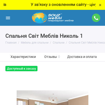
У звʼязку з оновленням сайту - ціну за това
×
Спальня Світ Меблів Николь 1
Главная
Мебель для спальни
Спальни
Спальня Світ Меблів Нико
Характеристики
Отзывы
0
Доставка и оплата
Доступный к заказу