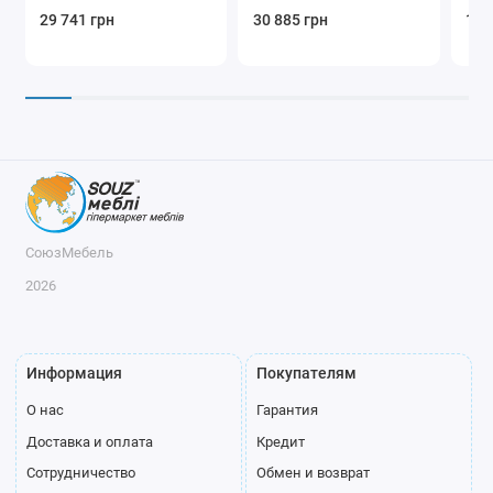
29 741 грн
30 885 грн
128
СоюзМебель
2026
Информация
Покупателям
О нас
Гарантия
Доставка и оплата
Кредит
Сотрудничество
Обмен и возврат