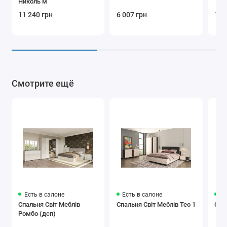
Николь м
11 240 грн
6 007 грн
1 9
Смотрите ещё
Есть в салоне
Есть в салоне
Ес
Спальня Світ Меблів
Спальня Світ Меблів Тео 1
Спа
Ромбо (дсп)