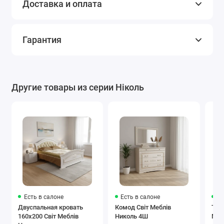
Доставка и оплата
Гарантия
Другие товары из серии Ніколь
Есть в салоне
Есть в салоне
Ес
Двуспальная кровать
Комод Світ Меблів
Тум
160x200 Світ Меблів
Николь 4Ш
Меб