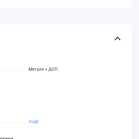
Металл + ДСП
Лофт
стики