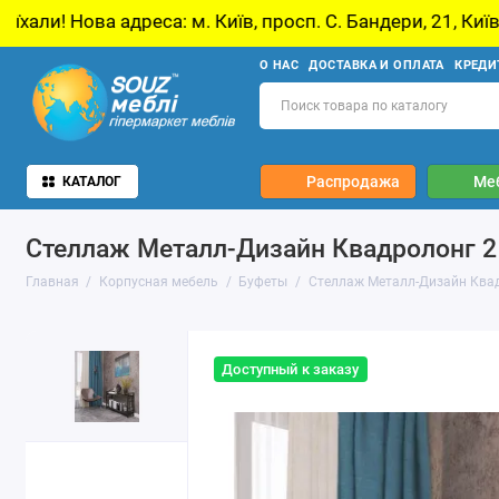
: м. Київ, просп. С. Бандери, 21, Київ
У звʼ
О НАС
ДОСТАВКА И ОПЛАТА
КРЕДИ
Распродажа
Ме
КАТАЛОГ
Стеллаж Металл-Дизайн Квадролонг 2
Главная
Корпусная мебель
Буфеты
Стеллаж Металл-Дизайн Квад
Доступный к заказу