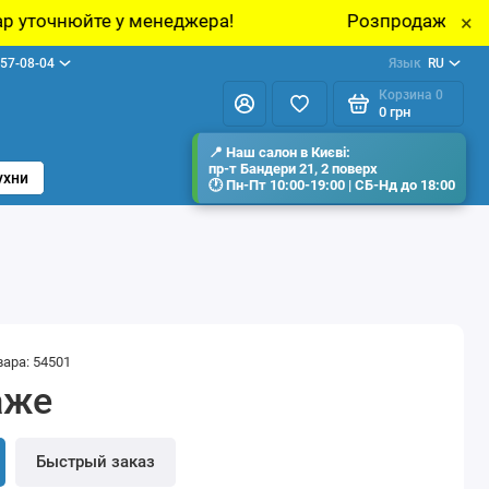
неджера!
Розпродаж виставкових зразків меб
×
57-08-04
Язык
RU
Корзина
0
0 грн
ухни
вара: 54501
аже
Быстрый заказ