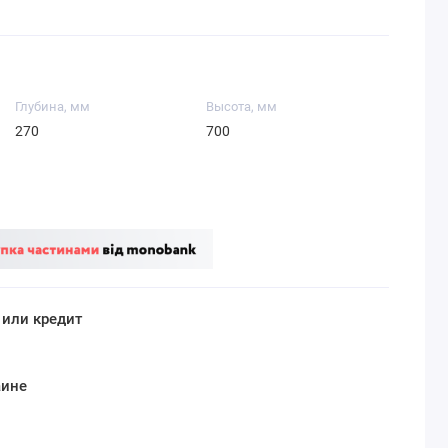
Глубина, мм
Высота, мм
270
700
 или кредит
аине