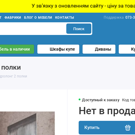
язку з оновленням сайту - ціну за товар уточнюйте у ме
Поддержка
073-3
Т
ФАБРИКИ
БЛОГ О МЕБЕЛИ
КОНТАКТЫ
Поиск
бель в наличии
Шкафы купе
Диваны
К
 полки
ролонг 2 полки
Доступный к заказу
Код то
Нет в прод
Купить