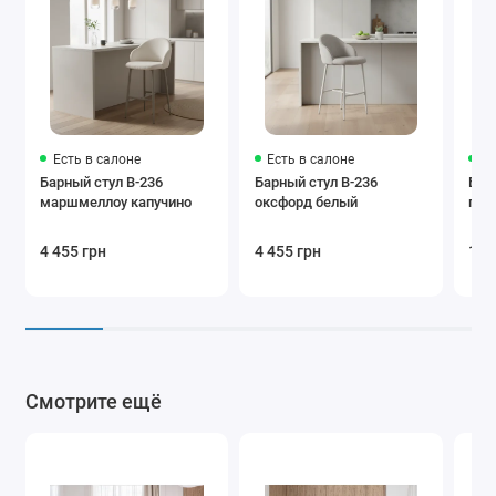
Есть в салоне
Есть в салоне
Ес
Барный стул B-236
Барный стул B-236
Буф
маршмеллоу капучино
оксфорд белый
гол
4 455 грн
4 455 грн
18 
Смотрите ещё