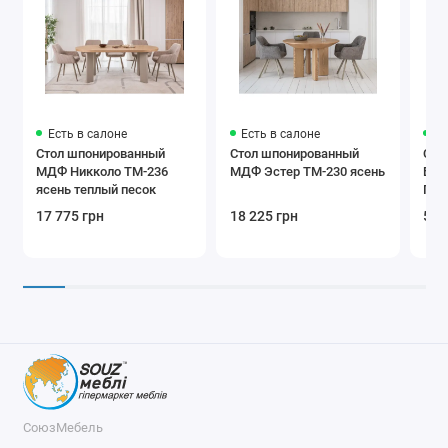
Есть в салоне
Есть в салоне
Ес
Стол шпонированный
Стол шпонированный
Сто
МДФ Никколо TM-236
МДФ Эстер TM-230 ясень
Бос
ясень теплый песок
Гра
(81
17 775 грн
18 225 грн
5 9
СоюзМебель