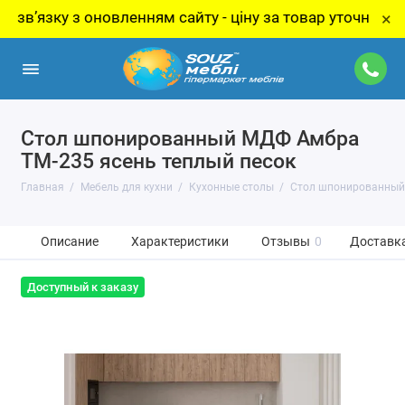
ку з оновленням сайту - ціну за товар уточнюйте у мен
×
Стол шпонированный МДФ Амбра
TM-235 ясень теплый песок
Главная
Мебель для кухни
Кухонные столы
Стол шпонированный 
Описание
Характеристики
Отзывы
0
Доставка
Доступный к заказу