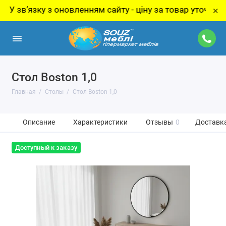
язку з оновленням сайту - ціну за товар уточнюйте у ме
×
Стол Boston 1,0
Главная
Столы
Стол Boston 1,0
Описание
Характеристики
Отзывы
0
Доставка
Доступный к заказу