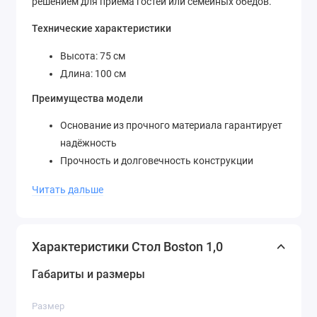
решением для приёма гостей или семейных обедов.
Технические характеристики
Высота: 75 см
Длина: 100 см
Преимущества модели
Основание из прочного материала гарантирует
надёжность
Прочность и долговечность конструкции
Идеальное сочетание стиля и
Читать дальше
функциональности
Лёгкость ухода за поверхностями
Устойчивость благодаря качественным
Характеристики Стол Boston 1,0
материалам
Габариты и размеры
Стол Boston 1,0 станет неотъемлемой частью вашего
дома, подчёркивая вкус и создавая комфортную
Размер
атмосферу для каждой встречи и трапезы.