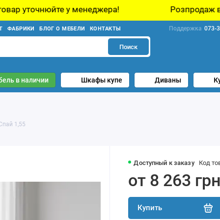
е у менеджера!
Розпродаж виставкових зразк
Поддержка
073-3
Т
ФАБРИКИ
БЛОГ О МЕБЕЛИ
КОНТАКТЫ
Поиск
бель в наличии
Шкафы купе
Диваны
К
Спай 1,55
Доступный к заказу
Код то
от 8 263 гр
Купить