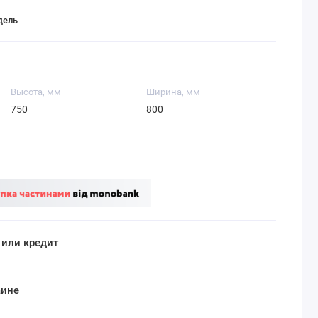
дель
Высота, мм
Ширина, мм
750
800
 или кредит
аине