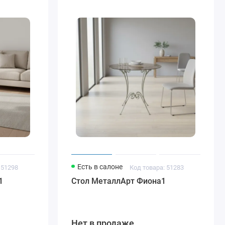
Есть в салоне
 51298
Код товара: 51283
1
Стол МеталлАрт Фиона1
Нет в продаже