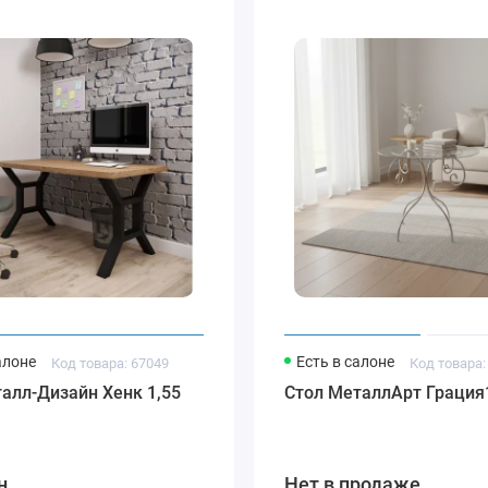
алоне
Есть в салоне
Код товара: 67049
Код товара:
алл-Дизайн Хенк 1,55
Стол МеталлАрт Грация
н
Нет в продаже