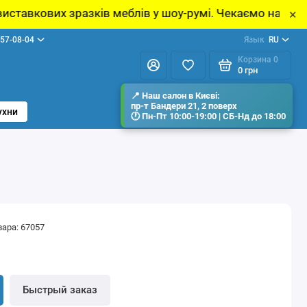
ів меблів у шоу-румі. Чекаємо на Вас за адресою: прос
×
57-08-04
Язык
RU
Корзина
0
0 грн
ухни
вара: 67057
н
Быстрый заказ