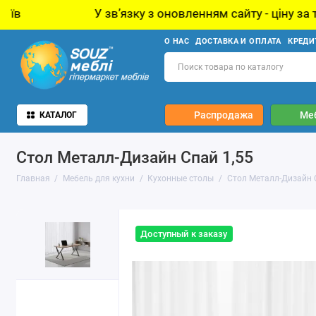
У звʼязку з оновленням сайту - ціну за товар уточнюйт
О НАС
ДОСТАВКА И ОПЛАТА
КРЕДИ
Распродажа
Ме
КАТАЛОГ
Стол Металл-Дизайн Спай 1,55
Главная
Мебель для кухни
Кухонные столы
Стол Металл-Дизайн 
Доступный к заказу