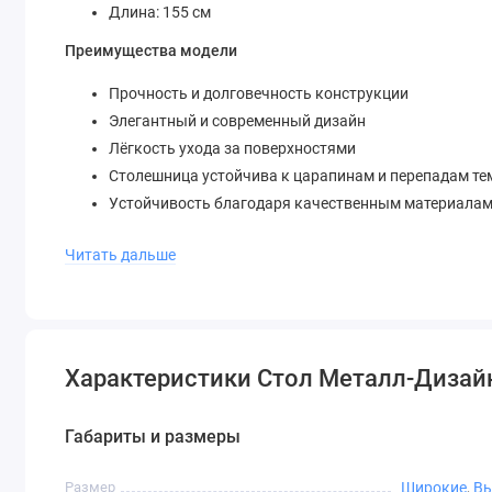
Длина: 155 см
Преимущества модели
Прочность и долговечность конструкции
Элегантный и современный дизайн
Лёгкость ухода за поверхностями
Столешница устойчива к царапинам и перепадам те
Устойчивость благодаря качественным материала
Стол Металл-Дизайн Спай 1,55 станет неотъемлемой част
Читать дальше
атмосферу для каждой встречи и трапезы.
Характеристики Стол Металл-Дизайн
Габариты и размеры
Размер
Широкие
,
Вы