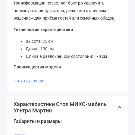
трансформации позволяет быстро увеличить
полезную площадь стола, делая его отличным
решением для приёма гостей или семейных обедов.
Технические характеристики
Высота: 75 см
Длина: 130 см
Длина в разложенном состоянии: 170 см
Преимущества модели
Прочность и долговечность конструкции
Читать дальше
Подходит для кухни, столовой и гостиной
Удобная раскладная система для увеличения
посадочных мест
Характеристики Стол МИКС-мебель
Оптимальные размеры для комфортного
Ультра Мартин
размещения
Габариты и размеры
Основание из прочного материала гарантирует
надёжность
Размер