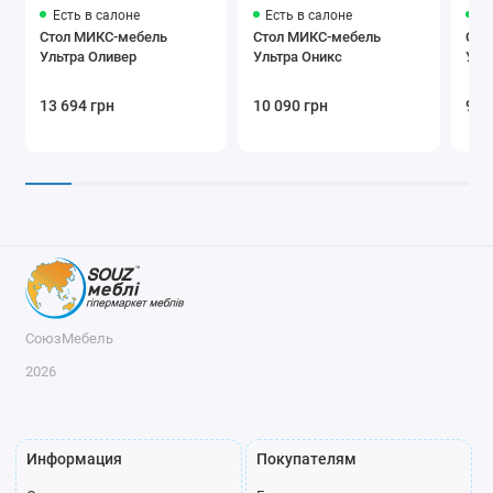
Есть в салоне
Есть в салоне
Ес
Стол МИКС-мебель
Стол МИКС-мебель
Сто
Ультра Оливер
Ультра Оникс
Уль
13 694 грн
10 090 грн
9 4
СоюзМебель
2026
Информация
Покупателям