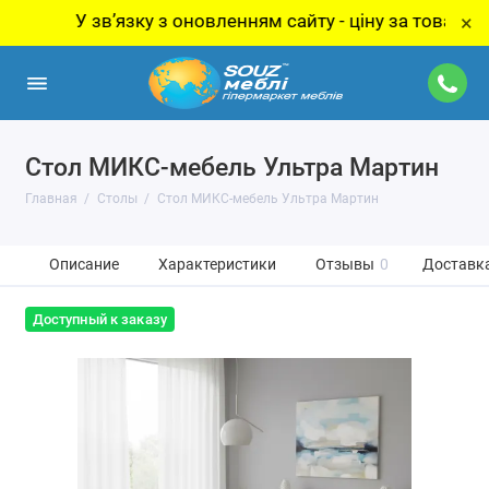
У звʼязку з оновленням сайту - ціну за товар уточнюйт
×
Стол МИКС-мебель Ультра Мартин
Главная
Столы
Стол МИКС-мебель Ультра Мартин
Описание
Характеристики
Отзывы
0
Доставка
Доступный к заказу