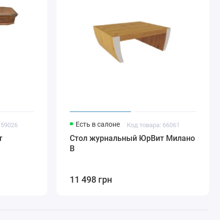
Есть в салоне
 59026
Код товара: 66061
т
Стол журнальный ЮрВит Милано
В
11 498 грн