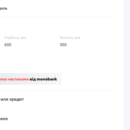
дель
Глубина, мм
Высота, мм
600
500
 или кредит
аине