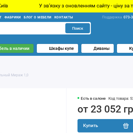
У звʼязку з оновленням сайту - ціну за товар уточнюйт
Поддержка
073-3
Т
ФАБРИКИ
БЛОГ О МЕБЕЛИ
КОНТАКТЫ
Поиск
бель в наличии
Шкафы купе
Диваны
К
льный Мираж 1,0
Есть в салоне
Код товара: 5
от 23 052 г
Купить