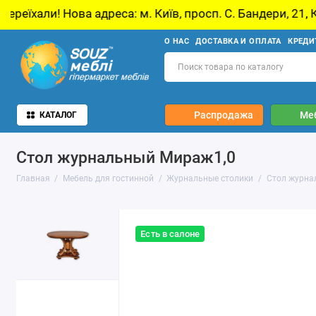
адреса: м. Київ, просп. С. Бандери, 21, Київ
О НАС
ДОСТАВКА И ОПЛАТА
КРЕДИ
Распродажа
Ме
КАТАЛОГ
Стол журнальный Мираж1,0
Главная
Мебель для гостинной
Журнальные столики
Стол журна
Есть в салоне