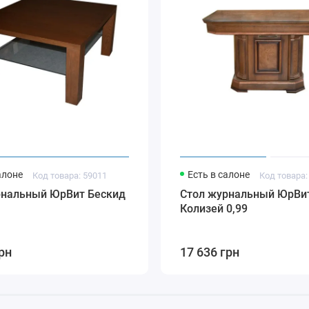
алоне
Есть в салоне
Код товара: 59011
Код товара:
рнальный ЮрВит Бескид
Стол журнальный ЮрВи
Колизей 0,99
рн
17 636 грн