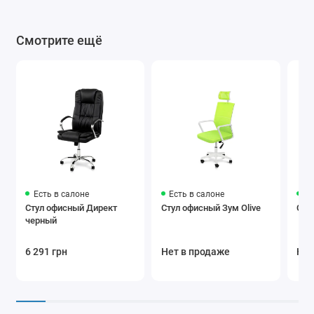
Смотрите ещё
Есть в салоне
Есть в салоне
Ес
Стул офисный Директ
Стул офисный Зум Olive
Сту
черный
6 291 грн
Нет в продаже
Нет