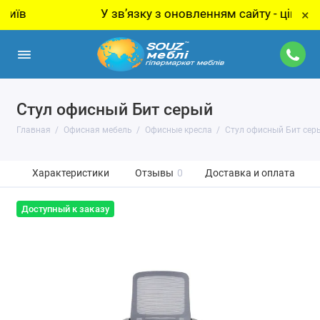
У звʼязку з оновленням сайту - ціну за то
×
Стул офисный Бит серый
Главная
Офисная мебель
Офисные кресла
Стул офисный Бит сер
Характеристики
Отзывы
0
Доставка и оплата
Доступный к заказу