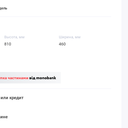
дель
Высота, мм
Ширина, мм
810
460
 или кредит
аине