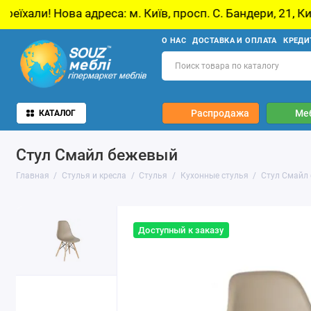
ва адреса: м. Київ, просп. С. Бандери, 21, Київ
О НАС
ДОСТАВКА И ОПЛАТА
КРЕДИ
Распродажа
Ме
КАТАЛОГ
Стул Смайл бежевый
Главная
Стулья и кресла
Стулья
Кухонные стулья
Стул Смайл
Доступный к заказу