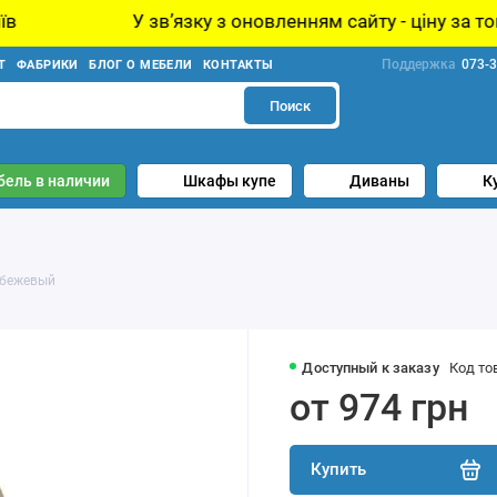
У звʼязку з оновленням сайту - ціну за товар уточн
Поддержка
073-3
Т
ФАБРИКИ
БЛОГ О МЕБЕЛИ
КОНТАКТЫ
Поиск
бель в наличии
Шкафы купе
Диваны
К
 бежевый
Доступный к заказу
Код то
от 974 грн
Купить