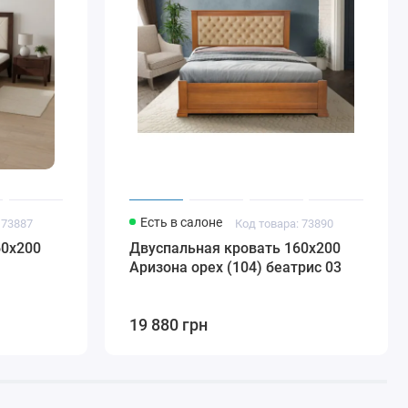
Есть в салоне
 73887
Код товара: 73890
60х200
Двуспальная кровать 160х200
Аризона орех (104) беатрис 03
19 880 грн