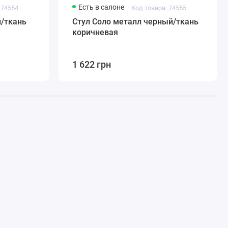
Есть в салоне
 74554
Код товара: 74555
й/ткань
Стул Соло металл черный/ткань
коричневая
1 622 грн