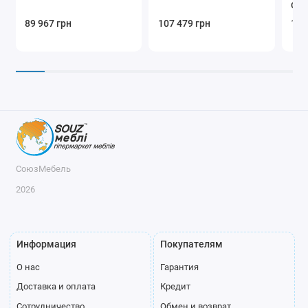
Сон
89 967 грн
107 479 грн
17 
СоюзМебель
2026
Информация
Покупателям
О нас
Гарантия
Доставка и оплата
Кредит
Сотрудничество
Обмен и возврат