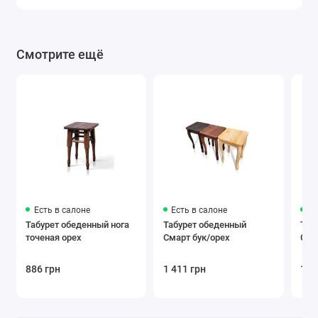
Смотрите ещё
Есть в салоне
Есть в салоне
Ес
Табурет обеденный нога
Табурет обеденный
Таб
точеная орех
Смарт бук/орех
Сма
886 грн
1 411 грн
1 2