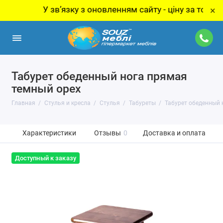
У звʼязку з оновленням сайту - ціну за товар уто
×
Табурет обеденный нога прямая
темный орех
Главная
Стулья и кресла
Стулья
Табуреты
Табурет обеденный 
Характеристики
Отзывы
0
Доставка и оплата
Доступный к заказу