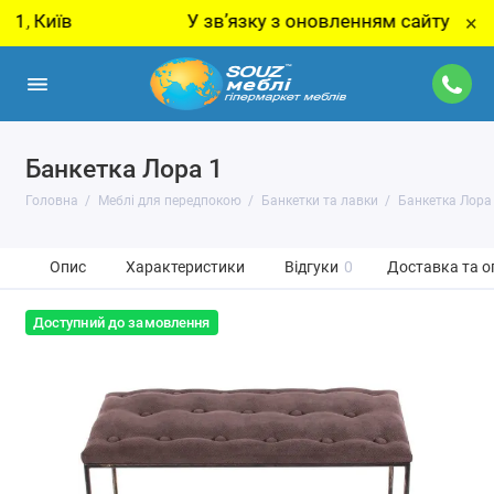
иїв
У звʼязку з оновленням сайту - ціну за 
×
Банкетка Лора 1
Головна
Меблі для передпокою
Банкетки та лавки
Банкетка Лора
Опис
Характеристики
Відгуки
0
Доставка та о
Доступний до замовлення