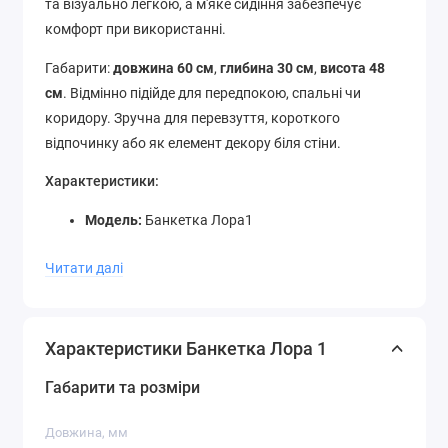
та візуально легкою, а м'яке сидіння забезпечує
комфорт при використанні.
Габарити:
довжина 60 см
,
глибина 30 см
,
висота 48
см
. Відмінно підійде для передпокою, спальні чи
коридору. Зручна для перевзуття, короткого
відпочинку або як елемент декору біля стіни.
Характеристики:
Модель:
Банкетка Лора1
Виробник:
МеталАрт
Читати далі
Довжина:
600 мм
Глибина:
300 мм
Висота:
480 мм
Характеристики Банкетка Лора 1
Переваги:
Габарити та розміри
Максимальна компактність – легко
розміщується навіть у вузьких приміщеннях
Довжина, мм
Надійний металевий каркас