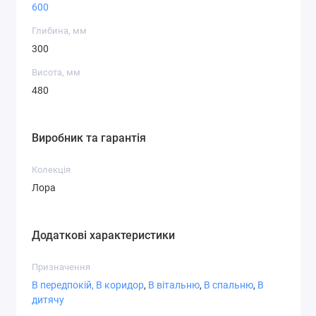
600
Нейтральний зовнішній вигляд підходить під
Глибина, мм
будь-який стиль
300
Висота, мм
480
Виробник та гарантія
Колекція
Лора
Додаткові характеристики
Призначення
В передпокій,
В коридор
,
В вітальню
,
В спальню
,
В
дитячу