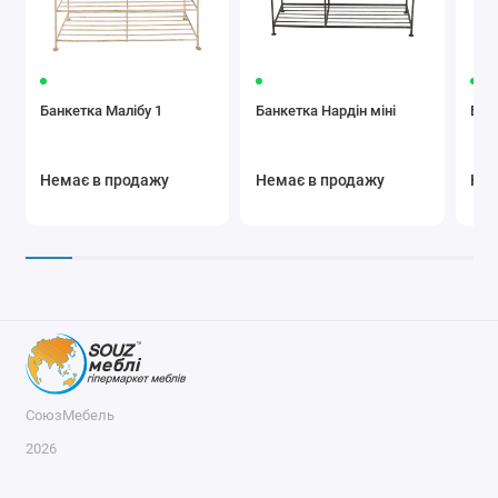
Банкетка Малібу 1
Банкетка Нардін міні
Бан
Немає в продажу
Немає в продажу
Нем
СоюзМебель
2026