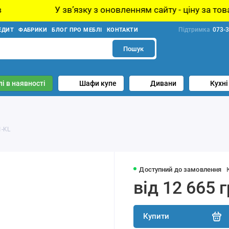
вʼязку з оновленням сайту - ціну за товар уточнюйте у
Підтримка
073-3
ЕДИТ
ФАБРИКИ
БЛОГ ПРО МЕБЛІ
КОНТАКТИ
Пошук
і в наявності
Шафи купе
Дивани
Кухні
1-KL
Доступний до замовлення
від 12 665 
Купити