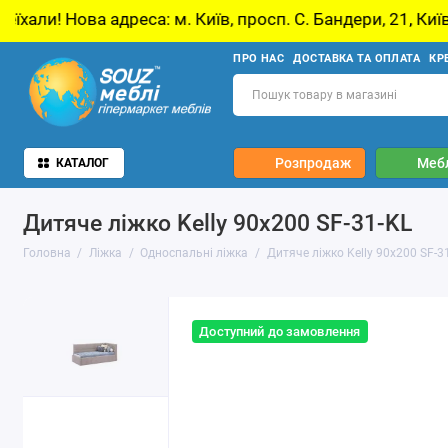
еса: м. Київ, просп. С. Бандери, 21, Київ
У з
ПРО НАС
ДОСТАВКА ТА ОПЛАТА
КР
Розпродаж
Мебл
КАТАЛОГ
Дитяче ліжко Kelly 90x200 SF-31-KL
Головна
Ліжка
Односпальні ліжка
Дитяче ліжко Kelly 90x200 SF-3
Доступний до замовлення