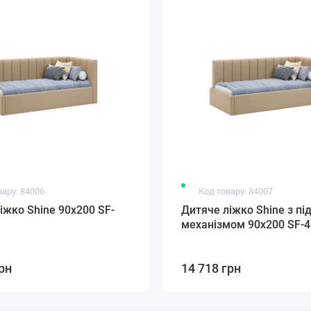
вару: 84006
Код товару: 84007
іжко Shine 90x200 SF-
Дитяче ліжко Shine з п
механізмом 90x200 SF-4
рн
14 718 грн