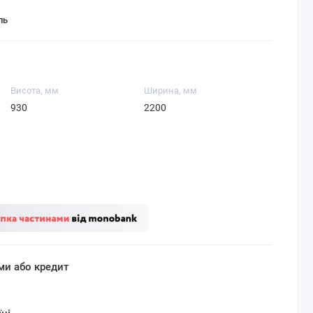
ль
Висота, мм
Ширина, мм
930
2200
ми або кредит