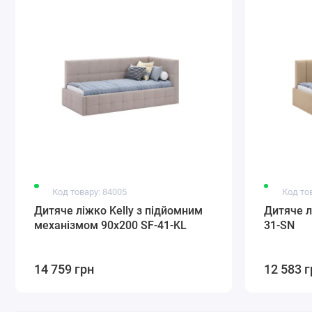
Код товару: 84005
Код то
Дитяче ліжко Kelly з підйомним
Дитяче л
механізмом 90x200 SF-41-KL
31-SN
14 759 грн
12 583 г