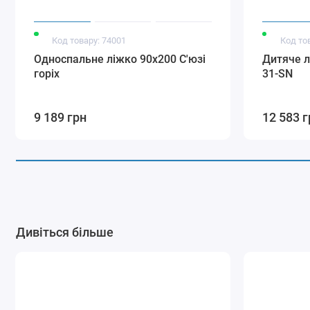
Код товару: 74001
Код то
Односпальне ліжко 90x200 С'юзі
Дитяче л
горіх
31-SN
9 189 грн
12 583 г
Дивіться більше