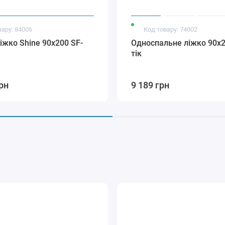
вару: 84006
Код товару: 74002
іжко Shine 90x200 SF-
Односпальне ліжко 90x2
тік
рн
9 189 грн