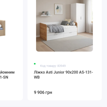
Код товару: 83949
ідйомним
Ліжко Asti Junior 90x200 AS-131-
1-SN
WB
9 906 грн