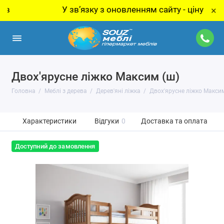
У звʼязку з оновленням сайту - ціну за товар у
×
Двох'ярусне ліжко Максим (ш)
Головна
Меблі з дерева
Дерев'яні ліжка
Двох'ярусне ліжко Максим
Характеристики
Відгуки
0
Доставка та оплата
Доступний до замовлення