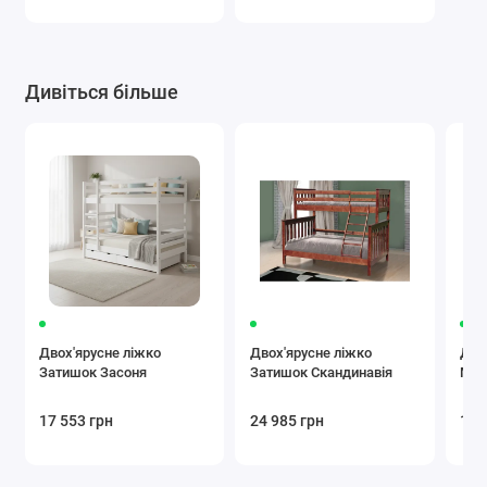
Дивіться більше
Двох'ярусне ліжко
Двох'ярусне ліжко
Дво
Затишок Засоня
Затишок Скандинавія
Міл
17 553 грн
24 985 грн
16 