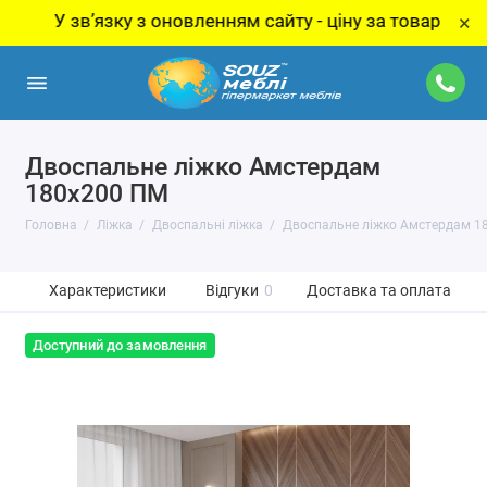
У звʼязку з оновленням сайту - ціну за товар уточнюйт
×
Двоспальне ліжко Амстердам
180х200 ПМ
Головна
Ліжка
Двоспальні ліжка
Двоспальне ліжко Амстердам 1
Характеристики
Відгуки
0
Доставка та оплата
Доступний до замовлення