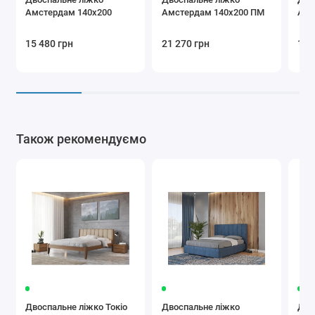
Амстердам 140х200
Амстердам 140х200 ПМ
Амс
15 480 грн
21 270 грн
16 
Також рекомендуємо
Двоспальне ліжко Токіо
Двоспальне ліжко
Дво