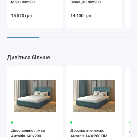
М50 180х200
Венеція 180х200
180
15 570 грн
14 400 грн
14 
Дивіться більше
Двоспальне ліжко
Двоспальне ліжко
Дво
Анталія 140х200
Анталія 140х200 ПМ
Ант