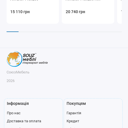
15 110 грн
20 740 грн
15 
СоюзМебель
2026
Інформація
Покупцям
Про нас
Гарантія
Доставка та оплата
Кредит