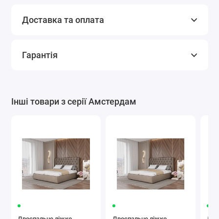
Доставка та оплата
Гарантія
Інші товари з серії Амстердам
Двоспальне ліжко
Двоспальне ліжко
Дво