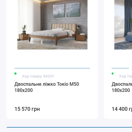
Код товару: 84205
Код то
Двоспальне ліжко Токіо М50
Двоспаль
180х200
180х200
15 570 грн
14 400 г