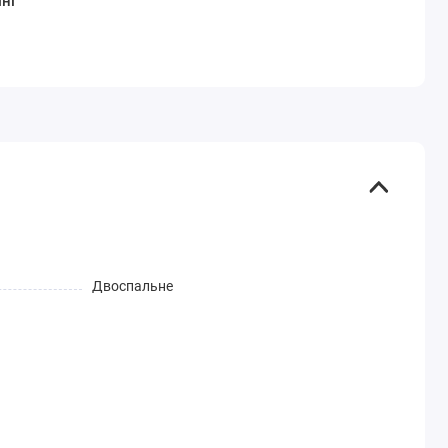
ні
Двоспальне