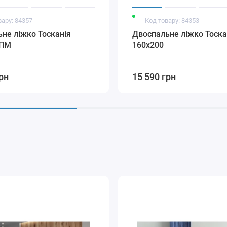
вару: 84357
Код товару: 84353
не ліжко Тосканія
Двоспальне ліжко Тоска
 ПМ
160х200
рн
15 590 грн