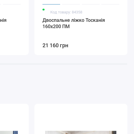
Код товару: 84358
нія
Двоспальне ліжко Тосканія
160х200 ПМ
21 160 грн