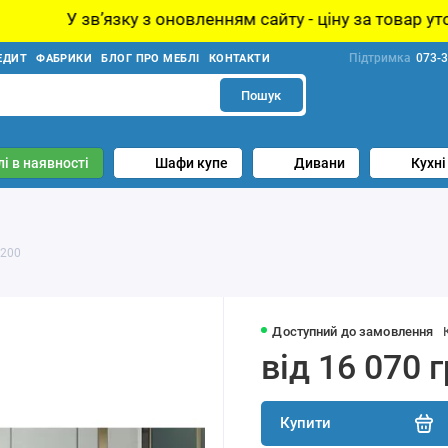
оновленням сайту - ціну за товар уточнюйте у менеджера
Підтримка
073-3
ЕДИТ
ФАБРИКИ
БЛОГ ПРО МЕБЛІ
КОНТАКТИ
Пошук
і в наявності
Шафи купе
Дивани
Кухні
х200
Доступний до замовлення
від 16 070 
Купити