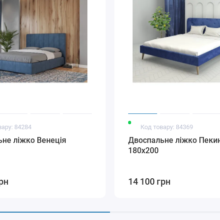
вару: 84284
Код товару: 84369
не ліжко Венеція
Двоспальне ліжко Пеки
180х200
рн
14 100 грн