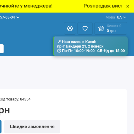
!
Розпродаж виставкових зразків меблів у 
×
57-08-04
Мова
UA
Кошик
0
0 грн
Код товару: 84354
грн
Швидке замовлення