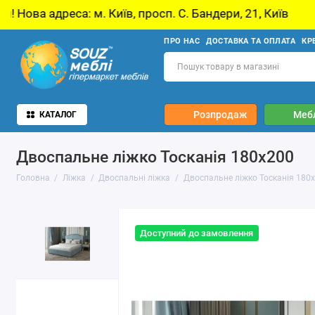
їв, просп. С. Бандери, 21, Київ
У звʼязку з 
ПРО НАС
ДОСТАВКА ТА ОПЛАТА
КР
Розпродаж
Мебл
КАТАЛОГ
Двоспальне ліжко Тосканія 180х200
Головна
Ліжка
Двоспальні ліжка
Двоспальне ліжко Тосканія 180
Доступний до замовлення