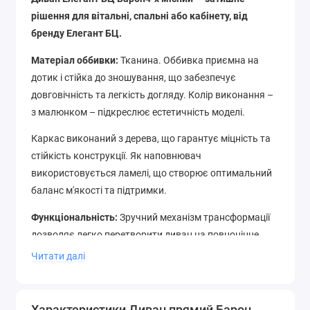
рішення для вітальні, спальні або кабінету, від
бренду Елегант БЦ.
Матеріал оббивки:
Тканина. Оббивка приємна на
дотик і стійка до зношування, що забезпечує
довговічність та легкість догляду. Колір виконання –
з малюнком – підкреслює естетичність моделі.
Каркас виконаний з дерева, що гарантує міцність та
стійкість конструкції. Як наповнювач
використовується ламелі, що створює оптимальний
баланс м'якості та підтримки.
Функціональність:
Зручний механізм трансформації
дозволяє легко перетворити диван на повноцінне
спальне місце розміром 130x195 см для комфортного
Читати далі
відпочинку.
Габарити виробу
Характеристики Диван прямий Барон