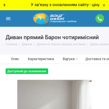
У звʼязку з оновленням сайту - ціну за товар
×
Диван прямий Барон чотиримісний
Головна
Дивани
Дивани в тканині (велюр, рогожка)
Диван прями
Опис
Характеристики
Відгуки
0
Доставка та о
Доступний до замовлення