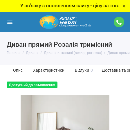
У звʼязку з оновленням сайту - ціну за товар уточню
×
Диван прямий Розалія тримісний
Головна
Дивани
Дивани в тканині (велюр, рогожка)
Диван прямий
Опис
Характеристики
Відгуки
0
Доставка та о
Доступний до замовлення