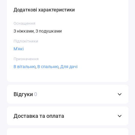
Додаткові характеристики
Оснащення
З ніжками, З подушками
Підлокітники
М'які
Призначення
В вітальню
,
В спальню
,
Для дачі
Відгуки
0
Доставка та оплата