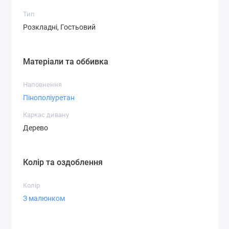
Тип
Розкладні, Гостьовий
Матеріали та оббивка
Наповнення
Пінополіуретан
Каркас дивану
Дерево
Колір та оздоблення
Колір
З малюнком