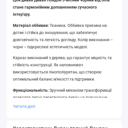
Цей диван Диван Лондон 3-місний чорний від Uma
стане гармонійним доповненням сучасного
інтер'єру.
Матеріал оббивки:
Тканина. Оббивка приємна на
дотик і стійка до зношування, що забезпечує
довговічність та легкість догляду. Колір виконання –
чорні – підкреслює естетичність моделі.
Каркас виконаний з дерева, що гарантує міцність та
стійкість конструкції. Як наповнювач
використовується пінополіуретан, що створює
оптимальний баланс м'якості та підтримки.
Функціональність:
Зручний механізм трансформації
дозволяє легко перетворити диван на повноцінне
спальне місце розміром 140x190 см для комфортного
Читати далі
відпочинку.
Додаткові можливості:
Модель оснащена місткою