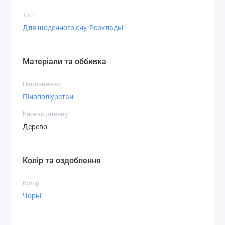
будинку.
Тип
Для щоденного сну
,
Розкладні
Матеріали та оббивка
Наповнення
Пінополіуретан
Каркас дивану
Дерево
Колір та оздоблення
Колір
Чорні