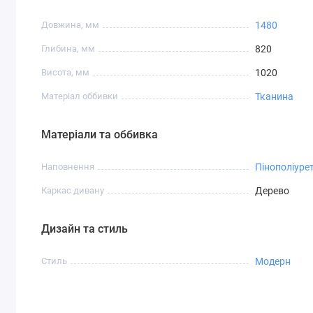
Довжина, мм
1480
Глибина, мм
820
Висота, мм
1020
Матеріал оббивки
Тканина
Матеріали та оббивка
Наповнення
Пінополіуре
Каркас дивану
Дерево
Дизайн та стиль
Стиль
Модерн