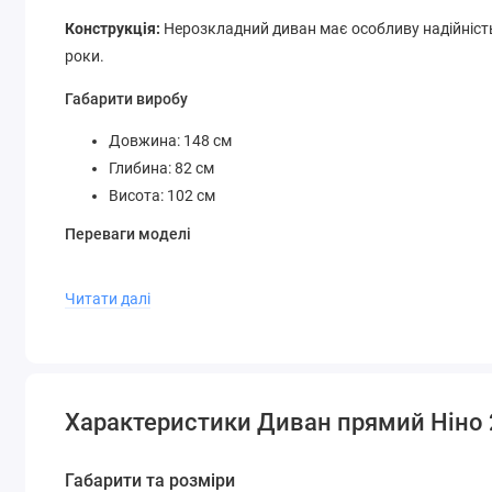
Конструкція:
Нерозкладний диван має особливу надійність
роки.
Габарити виробу
Довжина: 148 см
Глибина: 82 см
Висота: 102 см
Переваги моделі
Ергономічна посадка
Читати далі
Якісні матеріали оббивки
Легкість догляду за тканиною
Надійна конструкція каркасу
Сучасний дизайн, що підходить під різні стилі інтер'є
Диван
Діван Ніно 2
подарує вам комфортні моменти 
Характеристики Диван прямий Ніно 
будинку.
Габарити та розміри