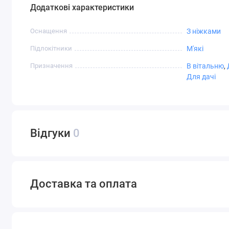
Додаткові характеристики
Оснащення
З ніжками
Підлокітники
М'які
Призначення
В вітальню
,
Для дачі
Відгуки
0
Доставка та оплата