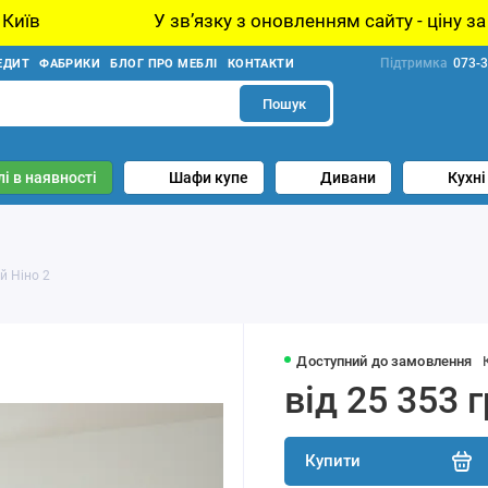
У звʼязку з оновленням сайту - ціну за товар уточню
Підтримка
073-3
ЕДИТ
ФАБРИКИ
БЛОГ ПРО МЕБЛІ
КОНТАКТИ
Пошук
і в наявності
Шафи купе
Дивани
Кухні
й Ніно 2
Доступний до замовлення
від 25 353 
Купити