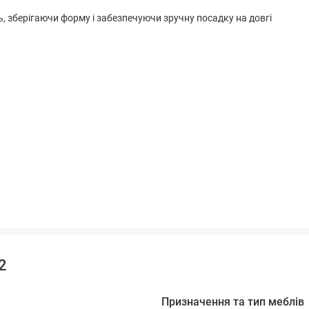
, зберігаючи форму і забезпечуючи зручну посадку на довгі
ру
відпочинку та підкреслить затишну атмосферу вашого
2
Призначення та тип меблів