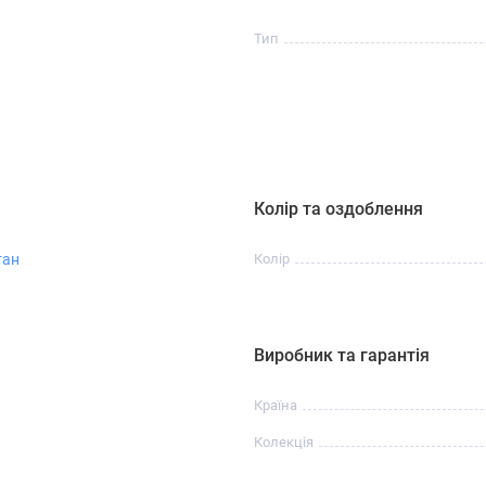
Тип
Колір та оздоблення
тан
Колір
Виробник та гарантія
Країна
Колекція