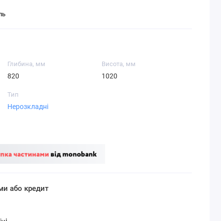
ль
Глибина, мм
Висота, мм
820
1020
Тип
Нерозкладні
ми або кредит