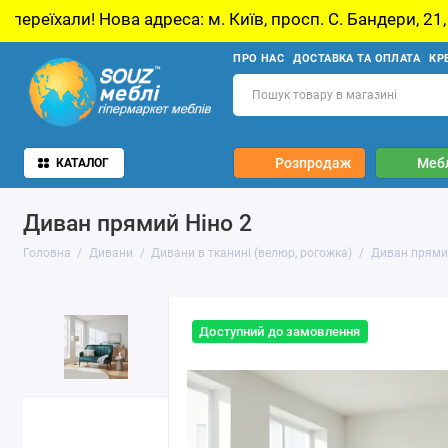
а адреса: м. Київ, просп. С. Бандери, 21, Київ
ПРО НАС
ДОСТАВКА ТА ОПЛАТА
КР
Розпродаж
Мебл
КАТАЛОГ
Диван прямий Ніно 2
Головна
Дивани
Дивани в тканині (велюр, рогожка)
Диван прями
Доступний до замовлення