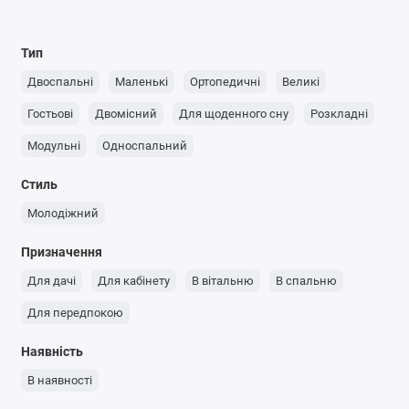
Тип
Двоспальні
Маленькі
Ортопедичні
Великі
Гостьові
Двомісний
Для щоденного сну
Розкладні
Модульні
Односпальний
Стиль
Молодіжний
Призначення
Для дачі
Для кабінету
В вітальню
В спальню
Для передпокою
Наявність
В наявності