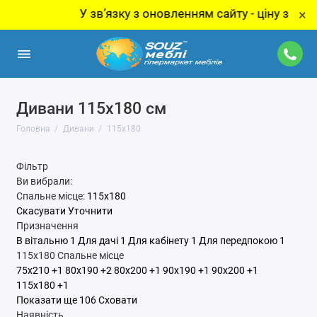
У звʼязку з оновленням сайту - ціну за товар 
×
Дивани 115x180 см
Головна
Дивани
115x180
Фільтр
Ви вибрали:
Спальне місце:
115x180
Скасувати
Уточнити
Призначення
В вітальню
1
Для дачі
1
Для кабінету
1
Для передпокою
1
115x180
Спальне місце
75x210
+1
80x190
+2
80x200
+1
90x190
+1
90x200
+1
115x180
+1
Показати ще 106
Сховати
Наявність