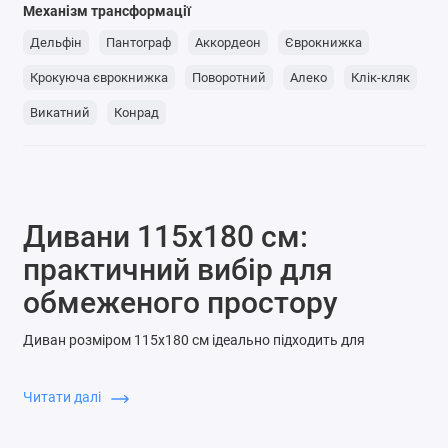
Механізм трансформації
Дельфін
Пантограф
Аккордеон
Єврокнижка
Крокуюча єврокнижка
Поворотний
Алеко
Клік-кляк
Викатний
Конрад
Дивани 115x180 см:
практичний вибір для
обмеженого простору
Диван розміром 115x180 см ідеально підходить для
невеликої квартири, офісу чи дитячої. При ширині 115 см та
довжині 180 см він залишається зручним і при цьому не
Читати далі
перевантажує приміщення.