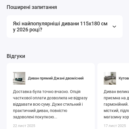
Чому варто вибрати диван 115x180 см?
Поширені запитання
Компактність:
відмінно впишеться у вузьку кімнату
або кут.
Функціональність:
моделі з розкладним механізмом
Які найпопулярніші дивани 115x180 см
у 2026 році?
та ящиком для зберігання.
Підходить як для сну, так і для відпочинку.
Купити диван 115x180 см
Відгуки
недорого в Києві
СоюзМеблі
— ваш вибір для якісних меблів з доставкою по
Києву та всій Україні!
Диван прямий Джані двомісний
Кутов
Доставка була точно вчасно. Опція
Диван велики
часткової оплати дозволила не відразу
приємна на д
віддавати всю суму. Дуже стильний і
гармонійний.
практичний диван, повністю
місткий, підл
задоволені покупкою...
магазину хор
22 лист 2025
17 лист 2025