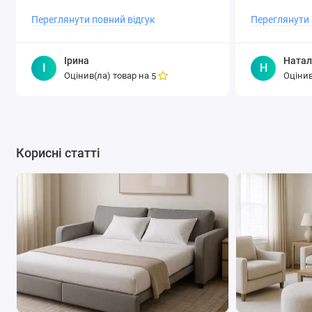
Переглянути повний відгук
Переглянути 
Ірина
Натал
І
Н
Оцінив(ла) товар на
Оцінив
5
Корисні статті