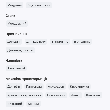
Модульні
Односпальний
Стиль
Молодіжний
Призначення
Для дачі
Для кабінету
В вітальню
В спальню
Для передпокою
Наявність
В наявності
Механізм трансформації
Дельфін
Пантограф
Аккордеон
Єврокнижка
Крокуюча єврокнижка
Поворотний
Алеко
Клік-кляк
Викатний
Конрад