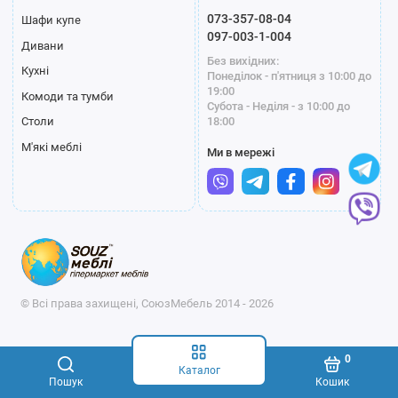
073-357-08-04
Шафи купе
097-003-1-004
Дивани
Без вихідних:
Кухні
Понеділок - п'ятниця з 10:00 до
19:00
Комоди та тумби
Субота - Неділя - з 10:00 до
18:00
Столи
М'які меблі
Ми в мережі
© Всі права захищені, СоюзМебель 2014 - 2026
0
Каталог
Пошук
Кошик