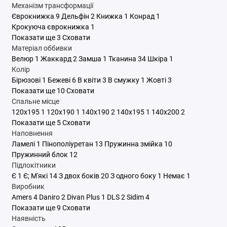
Механізм трансформації
Єврокнижка
9
Дельфін
2
Книжка
1
Конрад
1
Крокуюча єврокнижка
1
Показати ще 3
Сховати
Матеріал оббивки
Велюр
1
Жаккард
2
Замша
1
Тканина
34
Шкіра
1
Колір
Бірюзові
1
Бежеві
6
В квіти
3
В смужку
1
Жовті
3
Показати ще 10
Сховати
Спальне місце
120x195
1
120х190
1
140x190
2
140x195
1
140x200
2
Показати ще 5
Сховати
Наповнення
Ламелі
1
Пінополіуретан
13
Пружинна змійка
10
Пружинний блок
12
Підлокітники
Є
1
Є; М'які
14
З двох боків
20
З одного боку
1
Немає
1
Виробник
Amers
4
Daniro
2
Divan Plus
1
DLS
2
Sidim
4
Показати ще 9
Сховати
Наявність