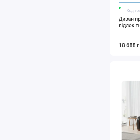
Код то
Диван пр
підлокіт
18 688 