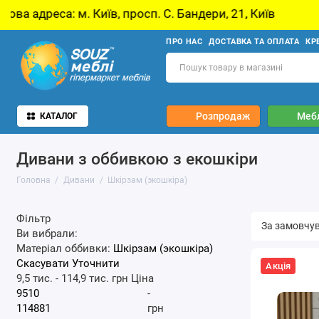
п. С. Бандери, 21, Київ
У звʼязку з оновленн
ПРО НАС
ДОСТАВКА ТА ОПЛАТА
КР
Розпродаж
Мебл
КАТАЛОГ
Дивани з оббивкою з екошкіри
Головна
Дивани
Шкірзам (экошкіра)
Фільтр
Ви вибрали:
Матеріал оббивки:
Шкірзам (экошкіра)
Скасувати
Уточнити
Акція
9,5 тис.
-
114,9 тис.
грн
Ціна
-
грн