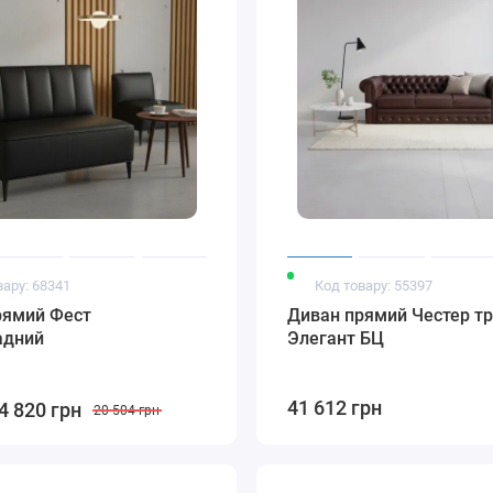
вару: 68341
Код товару: 55397
рямий Фест
Диван прямий Честер т
адний
Элегант БЦ
41 612 грн
4 820 грн
20 504 грн