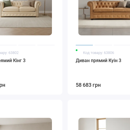
вару: 63802
Код товару: 63806
ямий Кінг 3
Диван прямий Куін 3
грн
58 683 грн