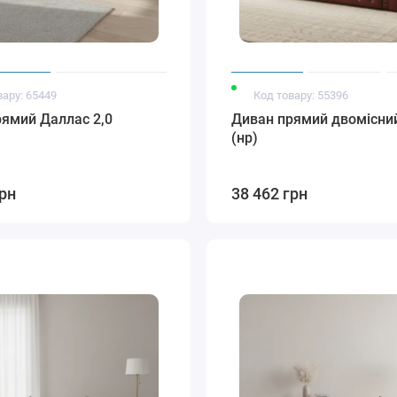
вару: 65449
Код товару: 55396
ямий Даллас 2,0
Диван прямий двомісни
(нр)
грн
38 462 грн