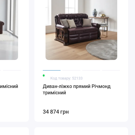
Код товару: 52133
римісний
Диван-ліжко прямий Річмонд
тримісний
34 874 грн