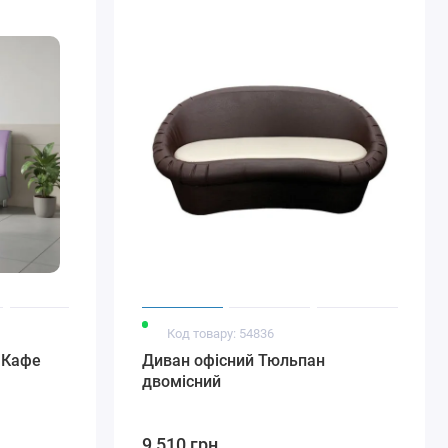
Код товару: 54836
 Кафе
Диван офісний Тюльпан
двомісний
9 510 грн