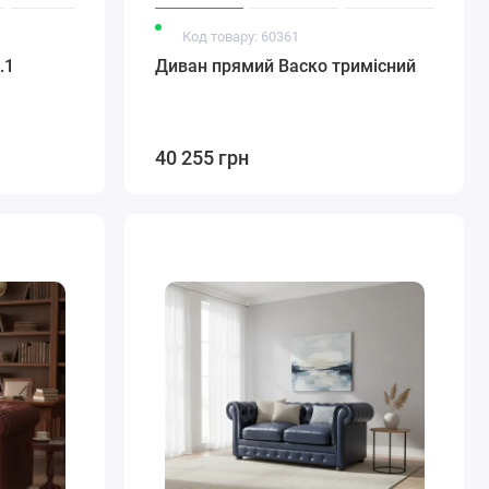
Код товару: 60361
.1
Диван прямий Васко тримісний
40 255 грн