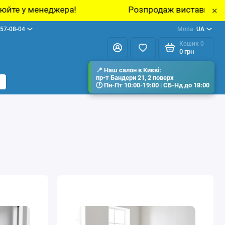
Розпродаж виставкових зразків меблів у шоу-румі
×
57-08-04
Мова
UA
Кошик
0
0 грн