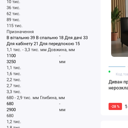
10 тис.
36 тис.
62 тис.
89 тис.
115 тис.
Призначення
В вітальню
39
В спальню
18
Для дачі
33
Для кабінету
21
Для передпокою
15
1,1 тис.
-
3,3 тис.
мм
Довжина, мм
-
мм
1,1 тис.
1,6 тис.
Код то
2,2 тис.
Диван п
2,7 тис.
нерозкл
3,3 тис.
680
-
2,9 тис.
мм
Глибина, мм
-
1
-28 %
мм
680
1,2 тис.
1,8 тис.