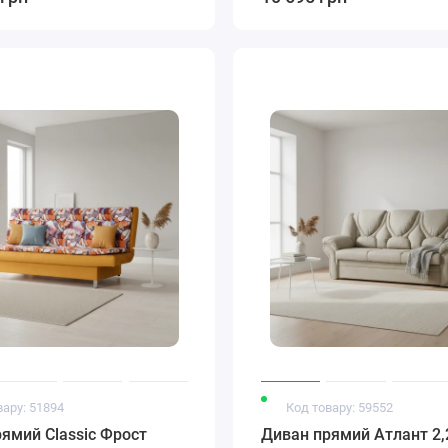
вару: 51894
Код товару: 59552
ямий Classic Фрост
Диван прямий Атлант 2,