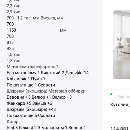
2,3 тис.
2,9 тис.
700
-
1,2 тис.
мм
Висота, мм
-
мм
700
813
925
1,0 тис.
1,2 тис.
Механізм трансформації
Без механізму
1
Викатний
2
Дельфін
14
Клік-кляк
1
Пума
1
Показати ще 1
Сховати
Шкірзам (экошкіра)
Матеріал оббивки
Бавовна
+3
Велюр
+1
Велюр
+3
Код то
Жаккард
+5
Замша
+2
Кутовий 
Шкірзам (экошкіра)
+42
Показати ще 6
Сховати
Колір
Білі
3
Бежеві
2
З малюнком
1
Зелені
4
114 881