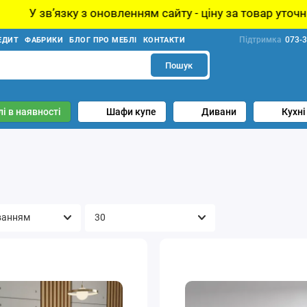
ям сайту - ціну за товар уточнюйте у менеджера!
Підтримка
073-3
ЕДИТ
ФАБРИКИ
БЛОГ ПРО МЕБЛІ
КОНТАКТИ
Пошук
і в наявності
Шафи купе
Дивани
Кухні