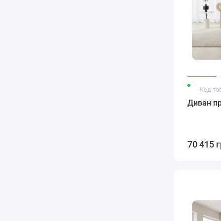
Код то
Диван пр
70 415 