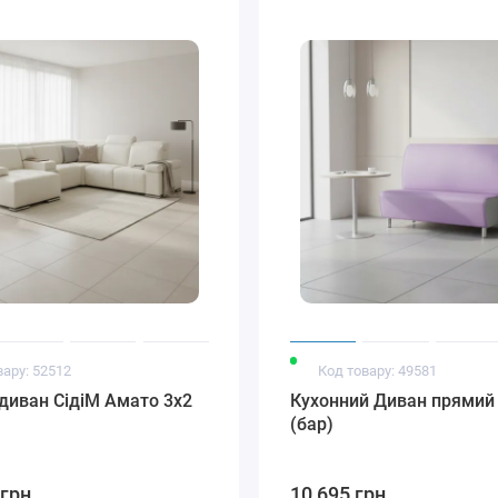
вару: 52512
Код товару: 49581
диван СідіМ Амато 3x2
Кухонний Диван прямий
(бар)
 грн
10 695 грн