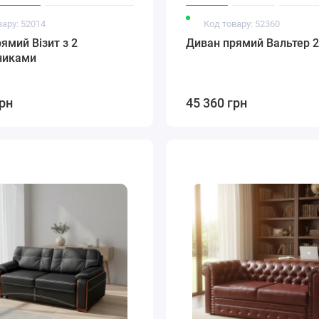
вару: 52014
Код товару: 52360
ямий Візит з 2
Диван прямий Вальтер 2
никами
грн
45 360 грн