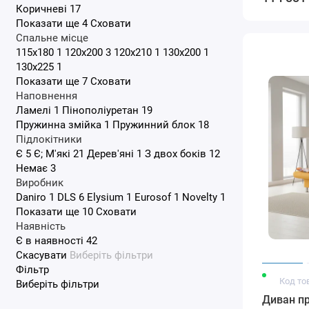
Коричневі
17
Показати ще 4
Сховати
Спальне місце
115x180
1
120x200
3
120x210
1
130x200
1
130x225
1
Показати ще 7
Сховати
Наповнення
Ламелі
1
Пінополіуретан
19
Пружинна змійка
1
Пружинний блок
18
Підлокітники
Є
5
Є; М'які
21
Дерев'яні
1
З двох боків
12
Немає
3
Виробник
Daniro
1
DLS
6
Elysium
1
Eurosof
1
Novelty
1
Показати ще 10
Сховати
Наявність
Є в наявності
42
Скасувати
Виберіть фільтри
Фільтр
Код то
Виберіть фільтри
Диван пр