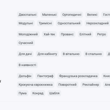
Двоспальні
Маленькі
Ортопедичні
Великі
Гост
Модульні
Тримісні
Односпальний
Нерозкладний
Молодіжний
Хай-тек
Прованс
Елітний
Ретро
Сучасний
Для дачі
Для кабінету
В вітальню
В спальню
Д
В наявності
Дельфін
Пантограф
Французька розкладачка
Кни
ї
Крокуюча єврокнижка
Поворотний
Реклайнер
Ал
Пума
Конрад
Шабля