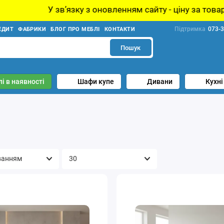
звʼязку з оновленням сайту - ціну за товар уточнюйте у
Підтримка
073-3
ЕДИТ
ФАБРИКИ
БЛОГ ПРО МЕБЛІ
КОНТАКТИ
Пошук
і в наявності
Шафи купе
Дивани
Кухні