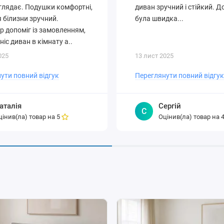
глядає. Подушки комфортні,
диван зручний і стійкий. 
 білизни зручний.
була швидка...
 допоміг із замовленням,
ніс диван в кімнату а..
025
13 лист 2025
ути повний відгук
Переглянути повний відгук
аталія
Сергій
С
цінив(ла) товар на
Оцінив(ла) товар на
5