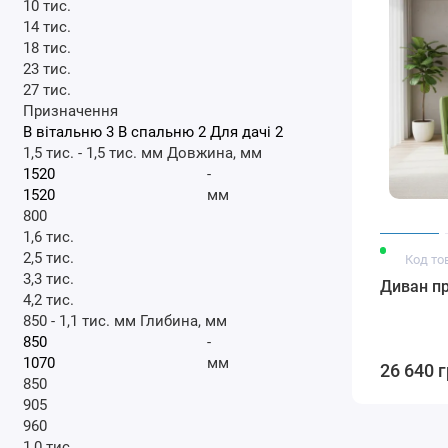
10 тис.
14 тис.
18 тис.
23 тис.
27 тис.
Призначення
В вітальню
3
В спальню
2
Для дачі
2
1,5 тис.
-
1,5 тис.
мм
Довжина, мм
-
мм
800
1,6 тис.
2,5 тис.
Код то
3,3 тис.
Диван пр
4,2 тис.
850
-
1,1 тис.
мм
Глибина, мм
-
мм
26 640 
850
905
960
1,0 тис.