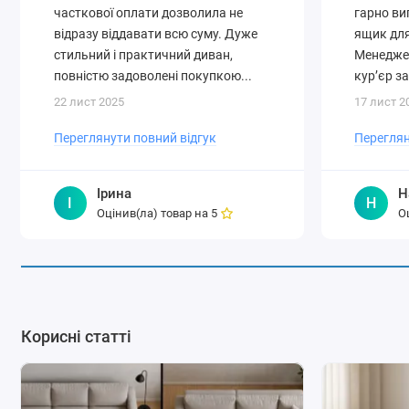
часткової оплати дозволила не
гарно ви
відразу віддавати всю суму. Дуже
ящик для
стильний і практичний диван,
Менеджер
повністю задоволені покупкою...
кур’єр за
22 лист 2025
17 лист 2
Переглянути повний відгук
Переглян
Ірина
Н
І
Н
Оцінив(ла) товар на
О
5
Корисні статті