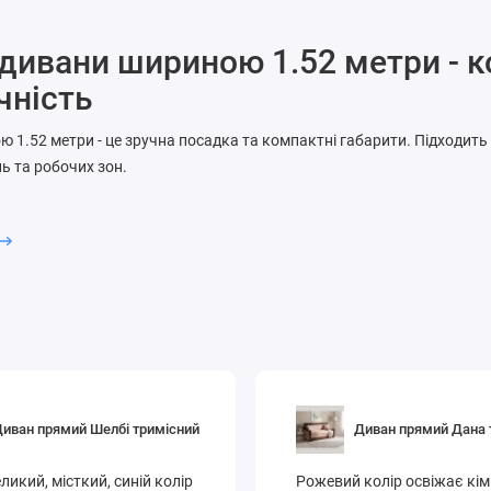
дивани шириною 1.52 метри - к
чність
 1.52 метри - це зручна посадка та компактні габарити. Підходит
нь та робочих зон.
ний зовнішній вигляд
 складання та матеріали
 у догляді
дивани 1.52 м у Києві — практичні варіанти у СоюзМеблі.
иван прямий Шелбі тримісний
Диван прямий Дана 
ликий, місткий, синій колір
Рожевий колір освіжає кім