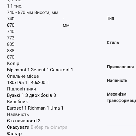
1,1 тис.
740
-
870
мм
Висота, мм
Тип
-
мм
740
773
Стиль
805
838
870
Колір
Призначення
Бірюзові
1
Зелені
1
Салатові
1
Спальне місце
Наявність
130x195
1
140x200
1
Підлокітники
Механізм
Вузькі
1
З двох боків
3
трансформаці
Виробник
Eurosof
1
Richman
1
Uma
1
Наявність
Є в наявності
3
Скасувати
Виберіть фільтри
Фільтр