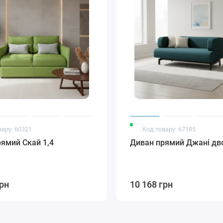
вару: 60321
Код товару: 67185
ямий Скай 1,4
Диван прямий Джані дв
грн
10 168 грн