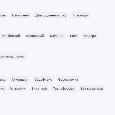
ьові
Двомісний
Для щоденного сну
Розкладні
Різьблений
Класичний
Клубний
Лофт
Модерн
ля передпокою
жка
Аккордеон
Седафлекс
Єврокнижка
еко
Клік-кляк
Викатний
Трансформер
Без механізму