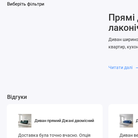
Виберіть фільтри
Прямі 
лаконі
Диван шириною
квартир, кухо
Естетич
Надійне
Читати далі
Легкість
Купуйте прямі 
Відгуки
Диван прямий Джані двомісний
Д
Доставка була точно вчасно. Опція
Диван ве