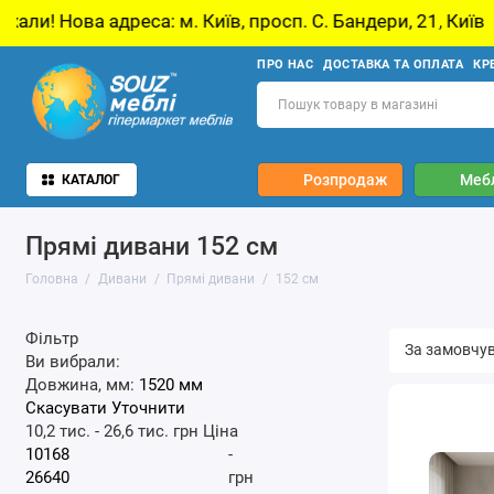
еса: м. Київ, просп. С. Бандери, 21, Київ
У 
ПРО НАС
ДОСТАВКА ТА ОПЛАТА
КР
Розпродаж
Мебл
КАТАЛОГ
Прямі дивани 152 см
Головна
Дивани
Прямі дивани
152 см
Фільтр
Ви вибрали:
Довжина, мм:
1520 мм
Скасувати
Уточнити
10,2 тис.
-
26,6 тис.
грн
Ціна
-
грн