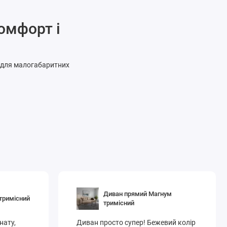
омфорт і
ь для малогабаритних
Диван прямий Магнум
тримісний
тримісний
нату,
Диван просто супер! Бежевий колір