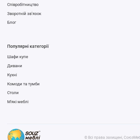
Співробітництво
Зворотній зв’язок
Блог
Популярні категорії
Шафи купе
Дивани
Кухні
Комоди та тумби
Столи
М'які меблі
© Всі права захищені, СоюзМеб