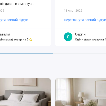
ніс диван в кімнату а..
025
13 лист 2025
ути повний відгук
Переглянути повний відгук
аталія
Сергій
С
цінив(ла) товар на
Оцінив(ла) товар на
5