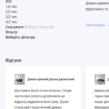
800
Диван шириною 
1,6 тис.
відпочинку та 
2,5 тис.
3,3 тис.
М'які си
4,2 тис.
Сучасни
Читати далі
Скасувати
Виберіть фільтри
Стійкі т
Фільтр
Виберіть фільтри
Купуйте прямі
Відгуки
Диван прямий Джані двомісний
Д
Доставка була точно вчасно. Опція
Диван ве
часткової оплати дозволила не
гарно ви
відразу віддавати всю суму. Дуже
ящик для
стильний і практичний диван,
Менеджер