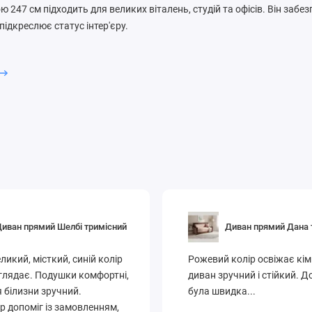
247 см підходить для великих віталень, студій та офісів. Він забе
підкреслює статус інтер'єру.
діння та зручні підлокітники
й лаконічний стиль
а зносостійкі матеріали
 дивани 247 см у Києві — якість та комфорт від СоюзМеблі.
иван прямий Шелбі тримісний
Диван прямий Дана 
ликий, місткий, синій колір
Рожевий колір освіжає кім
глядає. Подушки комфортні,
диван зручний і стійкий. 
 білизни зручний.
була швидка...
 допоміг із замовленням,