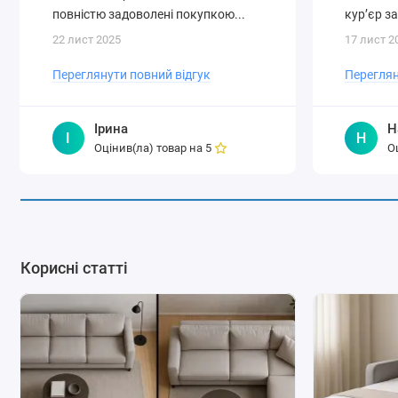
повністю задоволені покупкою...
кур’єр за
22 лист 2025
17 лист 2
Переглянути повний відгук
Переглян
Ірина
Н
І
Н
Оцінив(ла) товар на
О
5
Корисні статті