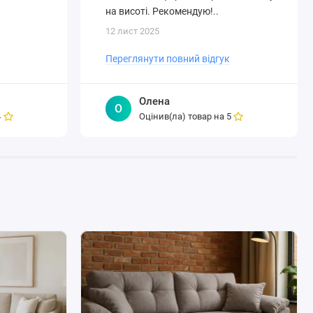
на висоті. Рекомендую!..
12 лист 2025
Переглянути повний відгук
Олена
О
Оцінив(ла) товар на
4
5