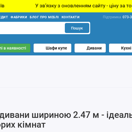
У звʼязку з оновленням сайту - ціну за товар уточ
Підтримка
073-3
ЕДИТ
ФАБРИКИ
БЛОГ ПРО МЕБЛІ
КОНТАКТИ
Пошук
і в наявності
Шафи купе
Дивани
Кухні
дивани шириною 2.47 м - ідеал
рих кімнат