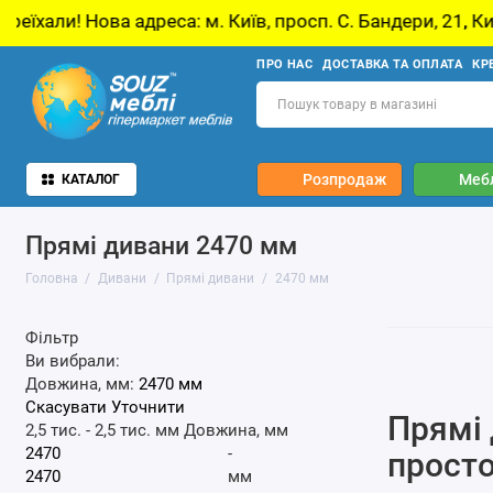
Нова адреса: м. Київ, просп. С. Бандери, 21, Київ
ПРО НАС
ДОСТАВКА ТА ОПЛАТА
КР
Розпродаж
Мебл
КАТАЛОГ
Прямі дивани 2470 мм
Головна
Дивани
Прямі дивани
2470 мм
Фільтр
Ви вибрали:
Довжина, мм:
2470 мм
Скасувати
Уточнити
Прямі 
2,5 тис.
-
2,5 тис.
мм
Довжина, мм
-
просто
мм