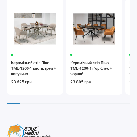
Керамічний стіл Піно
Керамічний стіл Піно
Кера
TML-1200-1 містік грей +
TML-1200-1 п'єр блек +
TML
капучино
чорний
тра
23 625 грн
23 805 грн
22 