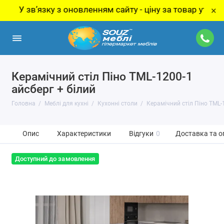
 звʼязку з оновленням сайту - ціну за товар уточнюйте
×
Керамічний стіл Піно TML-1200-1
айсберг + білий
Головна
Меблі для кухні
Кухонні столи
Керамічний стіл Піно TML-1
Опис
Характеристики
Відгуки
0
Доставка та о
Доступний до замовлення