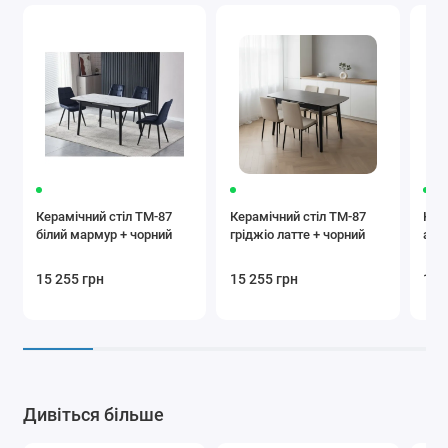
Керамічний стіл TM-87
Керамічний стіл TM-87
Кер
білий мармур + чорний
гріджіо латте + чорний
айс 
15 255 грн
15 255 грн
14 
Дивіться більше